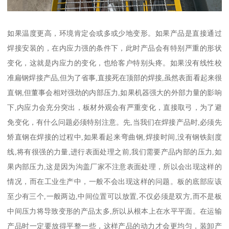
如果温度更高，环境肯定会或多或少地变形。如果产品是直接通过
焊接安装的，在内应力强的条件下，此时产品会有特别严重的形状
变化，这就是内应力的变化，也给客户特别头疼。如果没有线性校
准扁钢焊接产品,但为了省事,直接死在顶部的焊接,虽然表面看起来很
直钢,但董事会相对强劲的内部压力,如果机器强大的外部力量的影响
下,内应力会充分突出，板材外观会有严重变化，直接取弓，为了避
免变化，有什么问题必须特别注意。先,当我们在焊接产品时,必须先
矫直钢在焊接的过程中,如果看起来弯曲钢,焊接时间,没有钢铁刻度
线,将有很强的力量,进行表面处理之前,我们需要产品内部的压力,如
果内部压力,这是因为沟盖厂家不注意表面处理，所以会出现这样的
情况，而在工业生产中，一般不会出现这样的问题。板的底部应该
至少有三个,一般两边,中间位置可以放置,不仅必须是双方,而不是板
中间压力将导致变形的产品太多,所以从根本上在水平平面。在运输
产品时一定要放得平整一些，这样产品的动力才会更均匀，装卸产