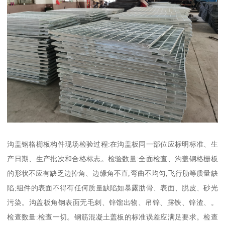
沟盖钢格栅板构件现场检验过程:在沟盖板同一部位应标明标准、生
产日期、生产批次和合格标志。检验数量:全面检查、沟盖钢格栅板
的形状不应有缺乏边掉角、边缘角不直,弯曲不均匀,飞行肋等质量缺
陷;组件的表面不得有任何质量缺陷如暴露肋骨、表面、脱皮、砂光
污染。沟盖板角钢表面无毛刺、锌馏出物、吊锌、露铁、锌渣、。
检查数量:检查一切。钢筋混凝土盖板的标准误差应满足要求。检查