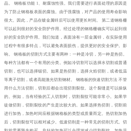
品。 钢格板功能 1、耐腐蚀性强。我们需要进行表面处理的原因是
为了防止钢格板表面的腐蚀。由于强腐蚀，对产品的使用寿命影响
很大。因此，产品在镀金属锌后可以使用更长时间。 第二道钢格栅
可以起到很好的安全防护作用。经过处理的钢格栅确实可以起到很
好的安全防护作用。我们知道，表面涂有一层金属锌，在实际使用
过程中有很多特点，可以避免表面损伤，提供更好的安全保护。影
响。 钢格板的切割方式主要有两种：一种是冷切，另一种是热切。
每种方法都有一个有用的分类。例如冷切割可以选择水切割或普通
切割，也可以选择锯切。如果是热切割，选择火焰切割，或者低温
等离子切割，或者高能激光切割钢材。 钢格板的快速切割方法 不管
用什么方法切割，切割后都会出现切割裂纹。这个裂缝是可以操纵
的。例如，当有经验的工人切割时，切割裂纹可能非常小。如果学
徒做切割，切割裂纹的产生是比较大的。如果选择热切割，切割前
进行加热，加热时间应根据钢格板的类型或质量而定。热切割加热
后，切割裂纹可以相对减少。低速切削是一种常见的切削方式。切
割前需要预先购买。良好的加热可以合理地减少切割裂纹。加热温