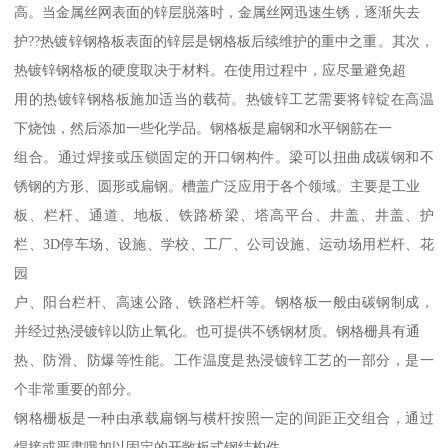
高。当金属丝网表面的锌层脱落时，金属丝网迅速生锈，逐渐失去
护??热镀锌钢格板表面的锌层是钢格板后续维护的重中之重。其次，
热镀锌钢格板的硬度取决于材料。在使用过程中，应尽量避免超
用的热镀锌钢格板施加适当的载荷。热镀锌工艺需要将锌锭在高温
下烧蚀，然后添加一些化学品。钢格板是扁钢和水平钢筋在一
组合。通过焊接或压锁固定的开口钢构件。梁可以扭曲成碳钢和不
锈钢的方形、圆形或扁钢。槽盖广泛应用于各个领域。主要是工业
板、栏杆、通道、地板、铁路桥梁、塔高平台、井盖、井盖、护
栏、3D停车场、设施、学校、工厂、公司设施、运动场用栏杆、花
园
户、阳台栏杆、高速公路、铁路栏杆等。钢格板一般由碳钢制成，
并经过热浸镀锌以防止氧化。也可提供不锈钢材质。钢格栅具有通
热、防滑、防爆等性能。工作温度是热浸镀锌工艺的一部分，是一
个非常重要的部分。
钢格栅板是一种由承载扁钢与横杆按照一定的间距正交组合，通过
焊接或严肃哦加以固定的开敞板式钢结构件。