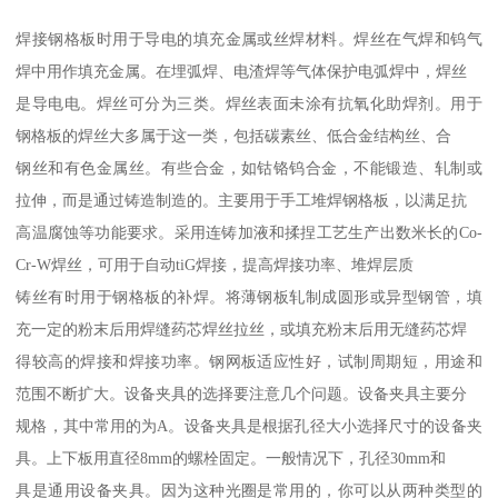
焊接钢格板时用于导电的填充金属或丝焊材料。焊丝在气焊和钨气
焊中用作填充金属。在埋弧焊、电渣焊等气体保护电弧焊中，焊丝
是导电电。焊丝可分为三类。焊丝表面未涂有抗氧化助焊剂。用于
钢格板的焊丝大多属于这一类，包括碳素丝、低合金结构丝、合
钢丝和有色金属丝。有些合金，如钴铬钨合金，不能锻造、轧制或
拉伸，而是通过铸造制造的。主要用于手工堆焊钢格板，以满足抗
高温腐蚀等功能要求。采用连铸加液和揉捏工艺生产出数米长的Co-
Cr-W焊丝，可用于自动tiG焊接，提高焊接功率、堆焊层质
铸丝有时用于钢格板的补焊。将薄钢板轧制成圆形或异型钢管，填
充一定的粉末后用焊缝药芯焊丝拉丝，或填充粉末后用无缝药芯焊
得较高的焊接和焊接功率。钢网板适应性好，试制周期短，用途和
范围不断扩大。设备夹具的选择要注意几个问题。设备夹具主要分
规格，其中常用的为A。设备夹具是根据孔径大小选择尺寸的设备夹
具。上下板用直径8mm的螺栓固定。一般情况下，孔径30mm和
具是通用设备夹具。因为这种光圈是常用的，你可以从两种类型的