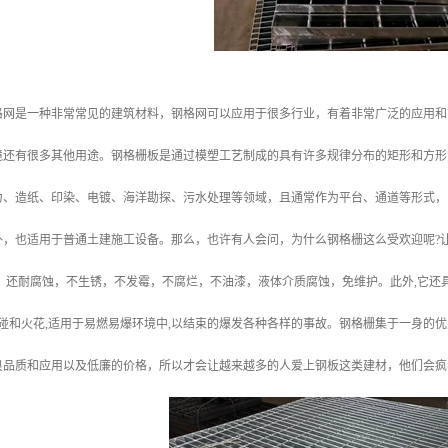
格网是一种非常常见的建筑材料，钢格网可以应用于很多行业，有着非常广泛的应用和
境还有很多其他用途。钢格栅板是通过模塑工艺制成的具有许多规律分布的矩形和方形
力、造纸、印染、电镀、海洋勘探、污水处理等领域，且通常作为平台、通道等形式，
外，也适用于普通土建施工设备。那么，也许有人会问，为什么钢格栅这么受欢迎呢?
，还耐腐蚀，不生锈，不发霉，不腐烂，不油漆，液体介质腐蚀，免维护。此外,它还具
磕碰和火花,适用于易燃易爆环境中,以结束的爆发各种各样的事故。钢格栅集于一身的
良品质和应用以及低廉的价格，所以才会让越来越多的人爱上钢板这类建材，他们会疯