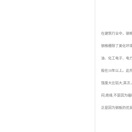
在建筑行业中，钢
钢格栅除了美化环
油、化工电子、电
般在10年以上。此
强度大比铝大;其次
闷,绝缘,不是因为
正是因为钢板的优