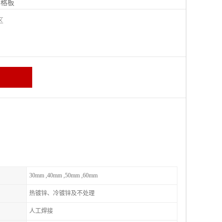
钢格板
宁区
30mm ,40mm ,50mm ,60mm
热镀锌、冷镀锌及不处理
人工焊接