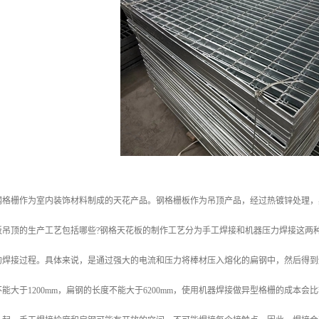
钢格栅作为室内装饰材料制成的天花产品。钢格栅板作为吊顶产品，经过热镀锌处理，
板吊顶的生产工艺包括哪些?钢格天花板的制作工艺分为手工焊接和机器压力焊接这两
的焊接过程。具体来说，是通过强大的电流和压力将棒材压入熔化的扁钢中，然后得到
能大于1200mm，扁钢的长度不能大于6200mm，使用机器焊接做异型格栅的成本