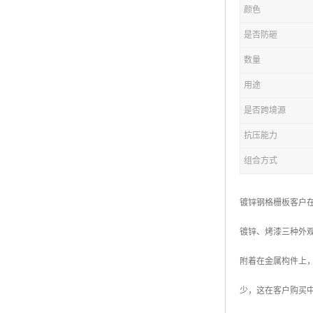
颜色
复合钢格板
是否防砸
热浸锌钢格板
数量
钢格板厂家
用途
热镀锌钢格板
是否跨境源
抗压能力
江苏钢格板
组合方式
浙江钢格板
山东钢格板
镀锌钢格栅板客户
福建钢格板
镀锌、烤漆三种外
安徽钢格板
附着在金属构件上，
河南钢格板
少，这在客户购买
陕西钢格板