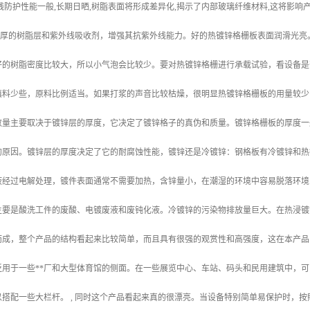
线防护性能一般,长期日晒,树脂表面将形成差异化,揭示了内部玻璃纤维材料,这将影响
mm厚的树脂层和紫外线吸收剂，增强其抗紫外线能力。好的热镀锌格栅板表面润滑光
好的树脂密度比较大，所以小气泡会比较少。要对热镀锌格栅进行承载试验，看设备是
填料少些，原料比例适当。如果打浆的声音比较枯燥，很明显热镀锌格栅板的用量较少
量主要取决于镀锌层的厚度，它决定了镀锌格子的真伪和质量。镀锌格栅板的厚度一般
的原因。镀锌层的厚度决定了它的耐腐蚀性能，镀锌还是冷镀锌：钢格板有冷镀锌和热
液经过电解处理，镀件表面通常不需要加热，含锌量小，在潮湿的环境中容易脱落环境
主要是酸洗工件的废酸、电镀废液和废钝化液。冷镀锌的污染物排放量巨大。在热浸镀
而成，整个产品的结构看起来比较简单，而且具有很强的观赏性和高强度，这在本产品
泛用于一些**厂和大型体育馆的侧面。在一些展览中心、车站、码头和民用建筑中，
搭配一些大栏杆。 , 同时这个产品看起来真的很漂亮。当设备特别简单易保护时，