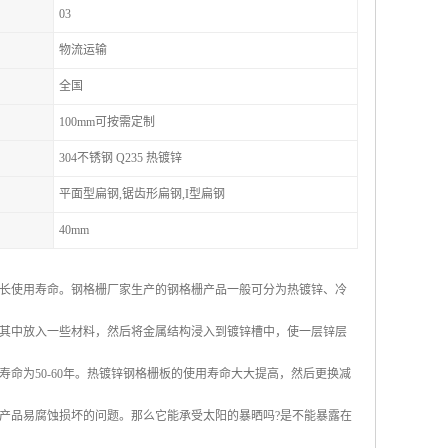
03
物流运输
全国
100mm可按需定制
304不锈钢 Q235 热镀锌
平面型扁钢,锯齿形扁钢,I型扁钢
40mm
长使用寿命。钢格栅厂家生产的钢格栅产品一般可分为热镀锌、冷
其中放入一些材料，然后将金属结构浸入到镀锌槽中，使一层锌层
命为50-60年。热镀锌钢格栅板的使用寿命大大提高，然后更换减
产品易腐蚀损坏的问题。那么它能承受太阳的暴晒吗?是不能暴露在