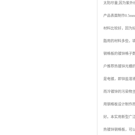
太阳尽量,因为紫外
广东钢格板
产品表面制作0.5
广西钢格板
材料比较好，因为
云南钢格板
脂用的材料多些，
湖南钢格板
钢格板的镀锌格子数
湖北钢格板
户推荐热镀锌光栅
江西钢格板
是电镀，即锌盐溶
山西钢格板
而冷镀锌的污染物
上海钢格板
用钢格板设计制作
南京钢格板
好。本实用新型广
苏州钢格板
热镀锌钢格板，可以