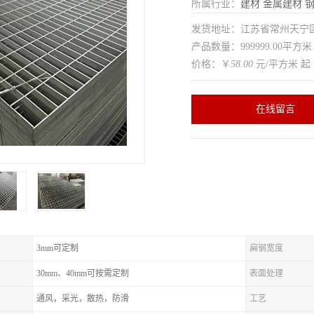
所属行业：
建材
金属建材
发货地址：江苏省常州天
产品数量：999999.00平方米
价格：￥
58.00
元/平方米 起
在线留言
3mm可定制
扁钢宽度
30mm、40mm可按需定制
表面处理
通风，采光，散热，防滑
工艺