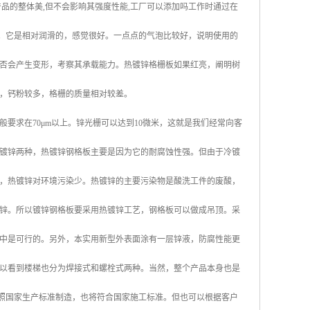
产品的整体美,但不会影响其强度性能,工厂可以添加吗工作时通过在
亮。它是相对润滑的，感觉很好。一点点的气泡比较好，说明使用的
否会产生变形，考察其承载能力。热镀锌格栅板如果红亮，阐明树
，钙粉较多，格栅的质量相对较差。
要求在70μm以上。锌光栅可以达到10微米，这就是我们经常向客
镀锌两种，热镀锌钢格板主要是因为它的耐腐蚀性强。但由于冷镀
，热镀锌对环境污染少。热镀锌的主要污染物是酸洗工件的废酸，
锌。所以镀锌钢格板要采用热镀锌工艺，钢格板可以做成吊顶。采
中是可行的。另外，本实用新型外表面涂有一层锌液，防腐性能更
可以看到楼梯也分为焊接式和螺栓式两种。当然，整个产品本身也是
按照国家生产标准制造，也将符合国家施工标准。但也可以根据客户