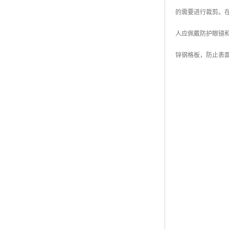
黑龙江钢格板
的需要进行裁剪。
玻璃钢格栅
人应佩戴防护眼镜
锌钢格板，防止表