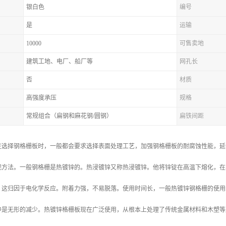
银白色
编号
是
运输
10000
可售卖地
建筑工地、电厂、船厂等
网孔长
否
材质
高强度承压
规格
常规组合（扁钢和麻花钢/圆钢）
扁铁间距
在选择钢格栅板时，一般都会要求选择表面处理工艺，加强钢格栅板的耐腐蚀性能，延
观方法。一般钢格栅是热镀锌的。热浸镀锌又称热浸镀锌。他将锌锭在高温下熔化，在
这归因于电化学反应。附着力强，不易脱落。使用时间长，一般热镀锌钢格栅的使用寿
中是无形的减少。热镀锌格栅板现在广泛使用，从根本上处理了传统金属材料和木塑等