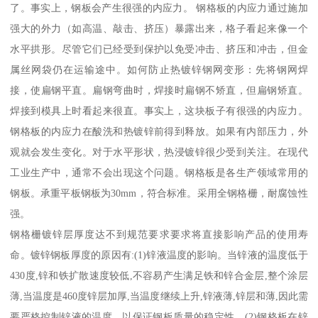
了。事实上，钢板会产生很强的内应力。 钢格板的内应力通过施加
强大的外力（如高温、敲击、挤压）暴露出来，格子看起来像一个
水平拱形。尽管它们已经受到保护以免受冲击、挤压和冲击，但金
属丝网袋仍在运输途中。如何防止热镀锌钢网变形：先将钢网焊
接，使扁钢平直。扁钢弯曲时，焊接时扁钢不矫直，但扁钢矫直。
焊接到模具上时看起来很直。事实上，这块板子有很强的内应力。
钢格板的内应力在酸洗和热镀锌前得到释放。如果有内部压力，外
观就会发生变化。对于水平形状，热浸镀锌很少受到关注。在现代
工业生产中，通常不会出现这个问题。钢格板是各生产领域常用的
钢板。承重平板钢板为30mm，符合标准。采用全钢格栅，耐腐蚀性
强。
钢格栅镀锌层厚度达不到规范要求要求将直接影响产品的使用寿
命。镀锌钢板厚度的原因有:(1)锌液温度的影响。当锌液的温度低于
430度,锌和铁扩散速度较低,不容易产生满足铁和锌合金层,整个涂层
薄,当温度是460度锌层加厚,当温度继续上升,锌液薄,锌层和薄,因此需
要严格控制锌液的温度，以保证钢板质量的稳定性。(2)钢格板在锌