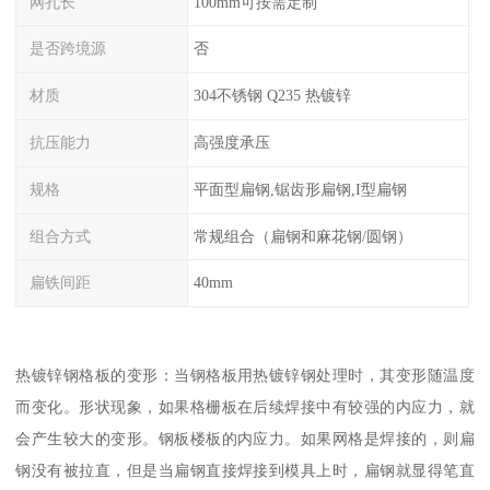
网孔长
100mm可按需定制
是否跨境源
否
材质
304不锈钢 Q235 热镀锌
抗压能力
高强度承压
规格
平面型扁钢,锯齿形扁钢,I型扁钢
组合方式
常规组合（扁钢和麻花钢/圆钢）
扁铁间距
40mm
热镀锌钢格板的变形：当钢格板用热镀锌钢处理时，其变形随温度
而变化。形状现象，如果格栅板在后续焊接中有较强的内应力，就
会产生较大的变形。钢板楼板的内应力。如果网格是焊接的，则扁
钢没有被拉直，但是当扁钢直接焊接到模具上时，扁钢就显得笔直