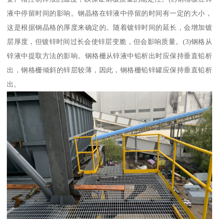
液中停留时间的影响。钢晶格在锌液中停留的时间有一定的大小，
这是根据钢晶格的厚度来确定的。随着镀锌时间的延长，会增加镀
层厚度，但镀锌时间过长会使锌层变脆，但会影响质量。(3)钢格从
锌液中提取方法的影响。钢格栅从锌液中铅析出时应保持垂直铅析
出，钢格栅倾斜的锌层较薄，因此，钢格栅铅锌罐应保持垂直铅析
出。