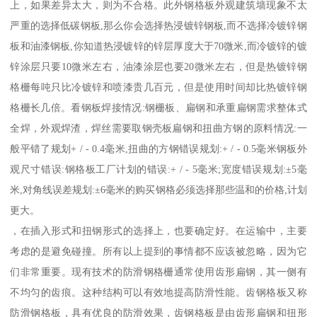
上，如果差异太大，则为不合格。此外钢格板外观建筑墙现象不太
严重的选择低碳钢板,那么你会选择热浸镀锌钢板,而不选择冷镀锌钢
板和油漆钢板,你知道热浸镀锌的锌层厚度大于70微米,而冷镀锌的镀
锌涂层只要10微米左右，油漆涂层也要20微米左右，但是热镀锌钢
格栅每吨只比冷镀锌和喷漆贵几百元，但是使用时间却比热镀锌钢
格栅长几倍。看钢板焊接情况:钢栅板、扁钢和承重扁钢需求整体式
全焊，外观焊渣，焊丝需要取钢壳板扁钢和扭曲方钢的原料情况:一
般平错了规划+ / - 0.4毫米,扭曲的方钢错误规划:+ / - 0.5毫米钢板外
观尺寸错误:钢格板工厂计划的错误:+ / - 5毫米;宽度错误规划:±5毫
米,对角线误差规划:±6毫米的购买钢格必须选择那些温和的价格,计划
更大。
，在插入形式和扭钢形式的选择上，也要确定好。在运输中，主要
考虑的是避免碰撞。所有以上提到的事情都不应该被忽略，因为它
们非常重要。现有技术的防滑钢格栅通常使用齿形扁钢，其一侧有
不均匀的齿痕。这种结构可以有效地提高防滑性能。齿钢格板又称
防滑钢格板，具有优良的防滑效果，齿钢格板是由齿形扁钢和扭形