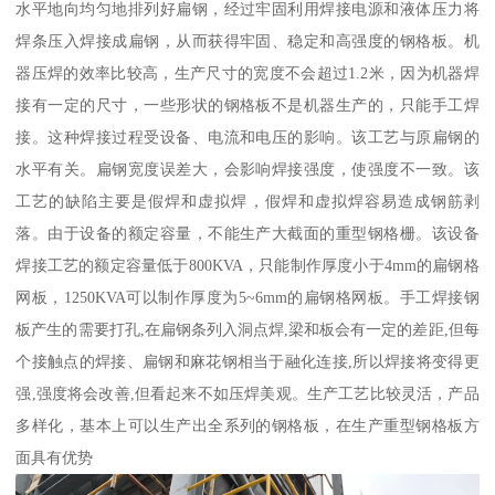
水平地向均匀地排列好扁钢，经过牢固利用焊接电源和液体压力将
焊条压入焊接成扁钢，从而获得牢固、稳定和高强度的钢格板。机
器压焊的效率比较高，生产尺寸的宽度不会超过1.2米，因为机器焊
接有一定的尺寸，一些形状的钢格板不是机器生产的，只能手工焊
接。这种焊接过程受设备、电流和电压的影响。该工艺与原扁钢的
水平有关。扁钢宽度误差大，会影响焊接强度，使强度不一致。该
工艺的缺陷主要是假焊和虚拟焊，假焊和虚拟焊容易造成钢筋剥
落。由于设备的额定容量，不能生产大截面的重型钢格栅。该设备
焊接工艺的额定容量低于800KVA，只能制作厚度小于4mm的扁钢格
网板，1250KVA可以制作厚度为5~6mm的扁钢格网板。手工焊接钢
板产生的需要打孔,在扁钢条列入洞点焊,梁和板会有一定的差距,但每
个接触点的焊接、扁钢和麻花钢相当于融化连接,所以焊接将变得更
强,强度将会改善,但看起来不如压焊美观。生产工艺比较灵活，产品
多样化，基本上可以生产出全系列的钢格板，在生产重型钢格板方
面具有优势