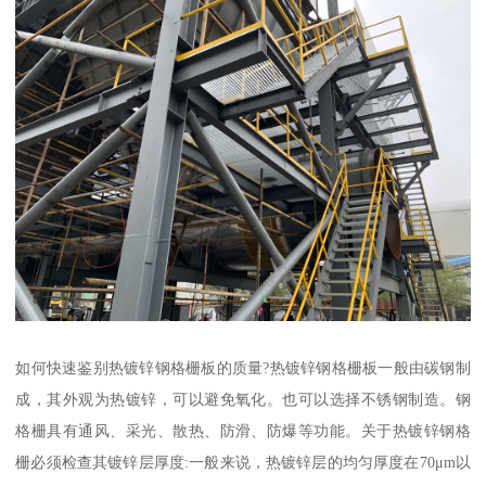
如何快速鉴别热镀锌钢格栅板的质量?热镀锌钢格栅板一般由碳钢制
成，其外观为热镀锌，可以避免氧化。也可以选择不锈钢制造。钢
格栅具有通风、采光、散热、防滑、防爆等功能。关于热镀锌钢格
栅必须检查其镀锌层厚度:一般来说，热镀锌层的均匀厚度在70μm以