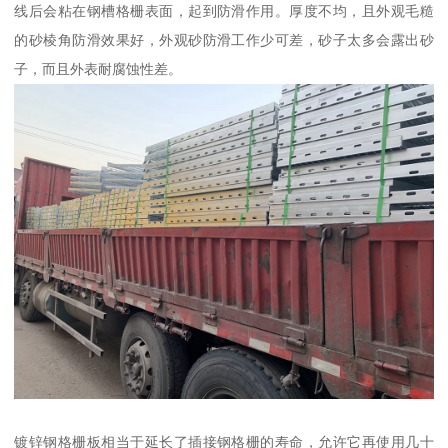
线后会粘在钢槽格栅表面，起到防滑作用。厚度不均，且外观毛糙
的砂棱角防滑效果好，外观砂防滑工作少可差，砂子太多会露出砂
子，而且外表耐腐蚀性差。
镀锌钢格栅板相当于延长了插接钢格栅的寿命，允许它再使用几十