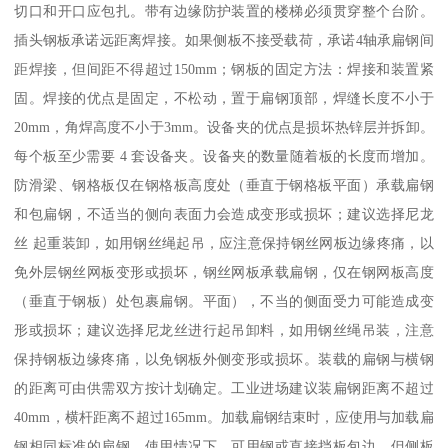
切口和开口应包扎。带有边缘防护装置的楼梯必须贯穿整个台阶。
插头钢板承诺远距离焊接。如果侧板不接受载荷，承诺4轴承扁钢间
距焊接，但间距不得超过150mm；钢板的固定方法：焊接和装置紧
固。焊接的优点是固定，不松动，置于扁钢顶部，焊缝长度不小于
20mm，角焊高度不小于3mm。设备夹的优点是损坏热锌层并拆卸。
每个板至少需要 4 套设备夹。设备夹的数量随着板的长度而增加。
防滑梁、钢格板仅在钢格板高度处（垂直于钢格板平面）承载扁钢
和包扁钢，不适当的侧向表面力会造成变形或损坏；建议选择尼龙
丝 起重装卸，如用钢丝绳起吊，应注意保持钢丝网板边缘疼痛，以
免外层钢丝网板变形或损坏，钢丝网板承载扁钢，仅在钢网板高度
（垂直于钢板）处包裹扁钢。平面），不当的侧面受力可能造成变
形或损坏；建议选择尼龙丝进行起吊卸料，如用钢丝绳吊装，注意
保持钢板边缘疼痛，以免钢板外侧变形或损坏。装载的扁钢与横钢
的距离可由供需双方按计划确定。工业进场建议装扁钢距离不超过
40mm，横杆距离不超过165mm。加载扁钢结束时，应使用与加载扁
钢相同标准的扁钢。使用情况下，可用钢或直接挡板包边，但侧板