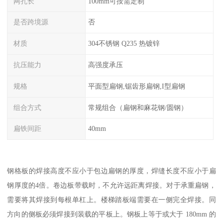
网孔长
100mm可按需定制
是否跨境源
否
材质
304不锈钢 Q235 热镀锌
抗压能力
高强度承压
规格
平面型扁钢,锯齿形扁钢,I型扁钢
组合方式
常规组合（扁钢和麻花钢/圆钢）
扁铁间距
40mm
钢格板的焊接高度不应小于包边扁钢的厚度，焊缝长度不应小于扁
钢厚度的4倍。卷边板带载时，不允许远距离焊接。对于承重扁钢，
需要将其焊接到每根单杠上。楼梯踏板端需要在一侧完全焊接。同
方向的侧板必须焊接到装载的平板上。钢板上等于或大于 180mm 的