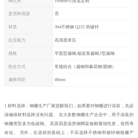
网孔长
100mm可按需定制
是否跨境源
否
材质
304不锈钢 Q235 热镀锌
抗压能力
高强度承压
规格
平面型扁钢,锯齿形扁钢,I型扁钢
组合方式
常规组合（扁钢和麻花钢/圆钢）
扁铁间距
40mm
1.材料选择：钢栅生产厂家提醒我们，如果要对钢栅进行涂装，先必
须确保材料选择没有问题。 在大多数钢栅生产企业中，用于涂装的
钢栅类型多为低碳钢。 其原因是该类钢网架板耐腐蚀性差，使用寿
命短。 另外，在选材的基础上，不应选择不锈钢和镀锌钢格栅产