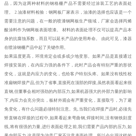
品，因为这两种材料的钢格栅产品不需要经过涂装工艺的表面处
理。 2.油漆材料检验：钢网板厂家表示，油漆的选择也应该是一个
需要注意的问题，在一般的喷漆钢网板生产领域，厂家会选择丙烯
酸涂料作为钢网板表面喷漆。 材料的表面处理不仅可以提高产品本
身的抗腐蚀系数，而且可以延长产品的使用寿命。 由此可见，漆器
在喷涂钢栅产品中起了关键作用。
如果温度更高，环境肯定会或多或少地变形。如果产品是直接通过
焊接安装的，在内应力强的条件下，此时产品会有特别严重的形状
变化，这就是内应力的变化，也给客户特别头疼。如果没有线性校
准扁钢焊接产品,但为了省事,直接死在顶部的焊接,虽然表面看起来很
直钢,但董事会相对强劲的内部压力,如果机器强大的外部力量的影响
下,内应力会充分突出，板材外观会有严重变化，直接取弓，为了避
免变化，有什么问题必须特别注意。先,当我们在焊接产品时,必须先
矫直钢在焊接的过程中,如果看起来弯曲钢,焊接时间,没有钢铁刻度
线,将有很强的力量,进行表面处理之前,我们需要产品内部的压力,如
果内部压力,这是因为沟盖厂家不注意表面处理，所以会出现这样的