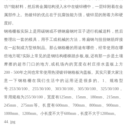
功??能材料，然后将金属结构浸入水中在镀锌槽中，一层锌附着在金
属部件上。热镀锌的优点在于抗腐蚀能力强，镀锌层的附着力和硬
度好。
钢格栅板实际上是用碳钢或不锈钢扁钢对豆子进行机械送料，然后
整理出一套的模具，用手工或机械的方法，将扁钢与扭扭钢筋焊接
在一起制成方型铁制品。那么钢格栅的用途有哪些，经常使用在哪
些地方呢?实际上常见的是钢结构楼梯踏步板,板,还有那一步是土壤
摩擦的超市门口的地方,或机场内的宽度在村庄排水盖板上方
200 - 500年之间也常常使用热浸镀锌钢格板沟盖板。其实只要大家注
意一下钢格栅在我们生活中的运用还是很多的。1、规格型
号:253/30/100、255/30/100、303/30/100、305/30/100、325/30/100，
常用规格为255/30/100，宽度有125mm、15mm、180mm、215mm、
245mm、275mm等。长度有600mm、700mm、800mm、900mm、
1000mm、1200mm。小长度不大于600mm，长度不大于1200mm。
44. jpg