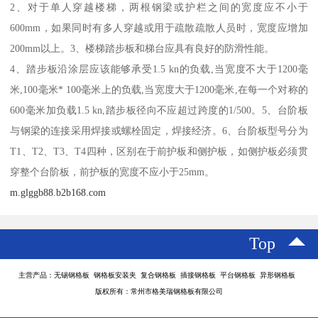
2、对于单人穿越楼梯，两根钢梁或护栏之间的宽度应不小于
600mm，如果同时有多人穿越或用于疏散疏散人员时，宽度应增加
200mm以上。3、楼梯踏步板和梯台应具有良好的防滑性能。
4、踏步板沿涂层应该能够承受1.5 kn的负载,当宽度不大于1200毫
米,100毫米* 100毫米上的负载,当宽度大于1200毫米,在每一个对称的
600毫米加负载1.5 kn,踏步板径向不应超过跨度的1/500。5、台阶板
与钢梁的连接采用焊接或螺栓固定，焊接经济。6、台阶板型号分为
T1、T2、T3、T4四种，区别在于前护板和侧护板，如侧护板必须贯
穿整个台阶板，前护板的宽度不应小于25mm。
m.glggb88.b2b168.com
Top
主营产品：无锡钢格板 钢格板安装夹 复合钢格板 插接钢格板 平台钢格板 异形钢格板
版权所有：常州市格美瑞钢格板有限公司