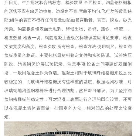
产日期、生产批次和合格标志。检验数量:全面检查、沟盖钢格栅板
的形状不应有缺乏边掉角、边缘角不直,弯曲不均匀,飞行肋等质量缺
陷;组件的表面不得有任何质量缺陷如暴露肋骨、表面、脱皮、砂光
污染。沟盖板角钢表面无毛刺、锌馏出物、吊锌、露铁、锌渣、。
检查数量:检查一切。钢筋混凝土盖板的标准误差应满足要求。检查
支架宽度和高度。检查次数:所有检查。检查方法:使用钢尺。检查沟
盖板质量合格证。主要包括原材料鉴定文件和实验陈说、试验块压
陈说、沟盖钢保护层试验记录。注意事项:设备之间要建好双面侧
墙，一般用混凝土作为侧墙。混凝土相对于玻璃纤维格栅来说是比
较稳定的，而玻璃纤维格栅没有这样重的基层。根据地沟标准，对
玻璃钢地沟盖钢格栅板进行合理切割，然后即可铺设。为了坚持沟
盖钢格栅板的稳定性，可对混凝土表面进行合理的凹凸设置。还可
以在混凝土墙体表面做一些固定的方法，相对凹凸的处理比较麻
烦。