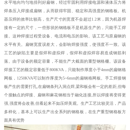
水平地向均匀地排列好扁钢，经过牢固利用焊接电源和液体压力将
焊条压入焊接成扁钢，从而获得牢固、稳定和高强度的钢格板。机
器压焊的效率比较高，生产尺寸的宽度不会超过1.2米，因为机器焊
接有一定的尺寸，一些形状的钢格板不是机器生产的，只能手工焊
接。这种焊接过程受设备、电流和电压的影响。该工艺与原扁钢的
水平有关。扁钢宽度误差大，会影响焊接强度，使强度不一致。该
工艺的缺陷主要是假焊和虚拟焊，假焊和虚拟焊容易造成钢筋剥
落。由于设备的额定容量，不能生产大截面的重型钢格栅。该设备
焊接工艺的额定容量低于800KVA，只能制作厚度小于4mm的扁钢格
网板，1250KVA可以制作厚度为5~6mm的扁钢格网板。手工焊接钢
板产生的需要打孔,在扁钢条列入洞点焊,梁和板会有一定的差距,但每
个接触点的焊接、扁钢和麻花钢相当于融化连接,所以焊接将变得更
强,强度将会改善,但看起来不如压焊美观。生产工艺比较灵活，产品
多样化，基本上可以生产出全系列的钢格板，在生产重型钢格板方
面具有优势