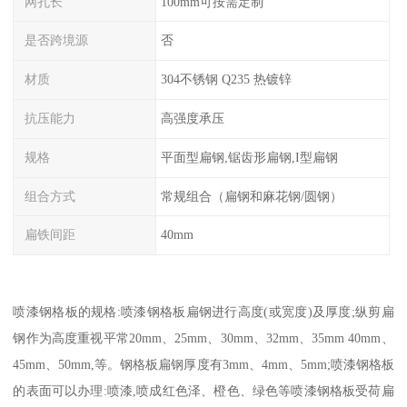
网孔长
100mm可按需定制
是否跨境源
否
材质
304不锈钢 Q235 热镀锌
抗压能力
高强度承压
规格
平面型扁钢,锯齿形扁钢,I型扁钢
组合方式
常规组合（扁钢和麻花钢/圆钢）
扁铁间距
40mm
喷漆钢格板的规格:喷漆钢格板扁钢进行高度(或宽度)及厚度;纵剪扁
钢作为高度重视平常20mm、25mm、30mm、32mm、35mm 40mm、
45mm、50mm,等。钢格板扁钢厚度有3mm、4mm、5mm;喷漆钢格板
的表面可以办理:喷漆,喷成红色泽、橙色、绿色等喷漆钢格板受荷扁