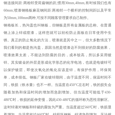
钢连接间距:两相邻受荷扁钢的距,惯用30mm,40mm,有时候我们也有
60mm;喷漆钢格板麻花钢间距:两相邻一个横杆的控制间距以及平常
为50mm,100mm两种,可按不同顾客管理要求自己制作。
钢格板长，热沟盖也叫钢板，但钢板是所有金属板的总称。在普通
钢上涂上锌或喷漆，这样您就可以轻松防止面板在日常使用中生
锈。真正的防止氧化的方法，喷漆就是其中之一，但大多数情况下
我们看到的都是热沟盖，原因当然是喷漆达不到很好的防腐效果，
喷漆效果太差，不能达到防腐的目的，成本较高，所以多采用镀
锌。其实镀金的外层是形成化学形态的化学电池，也就是电镀锌可
以保护镀层，即使次氧化的氧化应该是锌，有保护作用，环保简
单，成本很低。钢板厂家在镀锌期间，由于温度不同，保温时间不
同，铁损（铁水量）也不一样。当温度在450°C左右时，铁的损失会
随着加热和保温时间的增加而急剧增加。但当温度可能低于430-
480℃时，铁损的延伸变慢，因此430-480℃的循环称为恶性溶解区。
这时锌液对钢板和锌罐的腐蚀为严重。当温度超过560℃时，铁损显
着增加。当温度超过660℃时，锌损坏钢板，锌渣急剧增加，无法镀