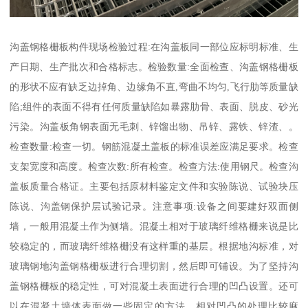
沟盖钢格栅板构件现场检验过程:在沟盖板同一部位应标明标准、生
产日期、生产批次和合格标志。检验数量:全面检查、沟盖钢格栅板
的形状不应有缺乏边掉角、边缘角不直,弯曲不均匀,飞行肋等质量缺
陷;组件的表面不得有任何质量缺陷如暴露肋骨、表面、脱皮、砂光
污染。沟盖板角钢表面无毛刺、锌馏出物、吊锌、露铁、锌渣、。
检查数量:检查一切。钢筋混凝土盖板的标准误差应满足要求。检查
支架宽度和高度。检查次数:所有检查。检查方法:使用钢尺。检查沟
盖板质量合格证。主要包括原材料鉴定文件和实验陈说、试验块压
陈说、沟盖钢保护层试验记录。注意事项:设备之间要建好双面侧
墙，一般用混凝土作为侧墙。混凝土相对于玻璃纤维格栅来说是比
较稳定的，而玻璃纤维格栅没有这样重的基层。根据地沟标准，对
玻璃钢地沟盖钢格栅板进行合理切割，然后即可铺设。为了坚持沟
盖钢格栅板的稳定性，可对混凝土表面进行合理的凹凸设置。还可
以在混凝土墙体表面做一些固定的方法，相对凹凸的处理比较麻