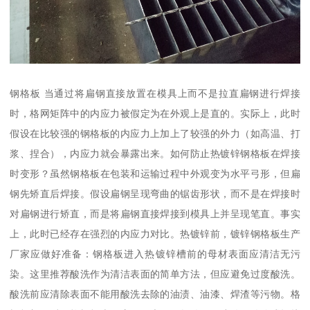
钢格板 当通过将扁钢直接放置在模具上而不是拉直扁钢进行焊接
时，格网矩阵中的内应力被假定为在外观上是直的。实际上，此时
假设在比较强的钢格板的内应力上加上了较强的外力（如高温、打
浆、捏合），内应力就会暴露出来。如何防止热镀锌钢格板在焊接
时变形？虽然钢格板在包装和运输过程中外观变为水平弓形，但扁
钢先矫直后焊接。假设扁钢呈现弯曲的锯齿形状，而不是在焊接时
对扁钢进行矫直，而是将扁钢直接焊接到模具上并呈现笔直。事实
上，此时已经存在强烈的内应力对比。热镀锌前，镀锌钢格板生产
厂家应做好准备：钢格板进入热镀锌槽前的母材表面应清洁无污
染。这里推荐酸洗作为清洁表面的简单方法，但应避免过度酸洗。
酸洗前应清除表面不能用酸洗去除的油渍、油漆、焊渣等污物。格