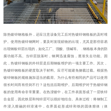
除热镀锌钢格板外，还应注意设备完工后对热镀锌钢格板的及时维
护。使用热镀锌钢网时，要及时发现赃物的出现，尤其是那些容易
出现钢板锌层出现的，如化工厂、强酸、强碱等。 ..钢格板本身的防
腐功能不高。当锌层脱落时，钢网迅速腐蚀，逐渐失去功能。因
此，热镀锌钢板的外锌层是后期钢板维护的一项主要工作。其次，
热镀锌钢格板的硬度取决于材料。应尽可能避免侧载过载。根据热
镀锌钢板的规格施加适当的载荷。为什么有些相同的产品可以使用
很长时间而有些则不行？这包括后期维护。后期维护对于热镀锌钢
板的使用寿命非常重要。在热浸镀中，在工件表面形成了一层铁锌
合金层，因此铁层和纯锌层可以很好地结合。具体过程：将钢制工
件浸入熔融的锌溶液中，在界面处形成锌和铁的固体熔体（体