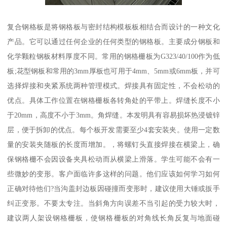
复合钢格板是将钢格板与密封结构模板板相结合而设计的一种文化
产品。它可以通过任何企业的任何类型的钢格板。主要成分钢板和
化学颗粒钢板材料厚度不同。常用的钢格栅板为G323/40/100作为低
板;花型钢板和常用的3mm厚板也可用于4mm、5mm或6mm板，并可
选择焊接和夹紧系统两种管理模式。焊接具有固定性，不会松动的
优点。具体工作位置在钢格栅板各转角处的平带上。焊缝长度不小
于20mm，高度不小于3mm。角焊缝。本发明具有容易损坏热浸镀锌
层，便于拆卸的优点。每个板开发需要至少4套安装夹。使用一定数
量的安装夹随板的长度而增加。，将螺钉头直接焊接在横梁上，确
保钢格栅不会因设备夹具松动而从横梁上滑落。学生可能不会有一
些微妙的变形。客户面临许多这样的问题。他们应该如何学习如何
正确对待他们?当沟盖封边板因碰撞而变形时，建议使用大锤或扳手
纠正变形。不要太专注。当斜角方向误差不当引起的受力较大时，
建议两人架设钢格栅板，使钢格栅板的对角线长角反复与地面碰