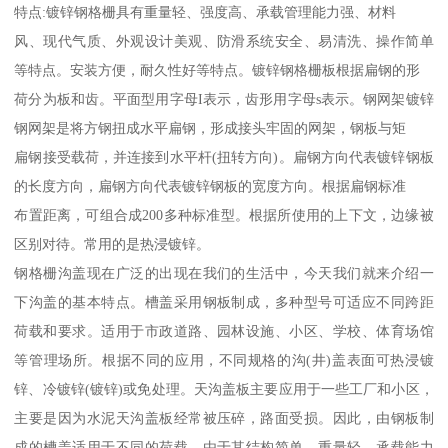
特点:镀锌钢格栅具有重量轻、强度高、承载管理能力强、材料
风、现代气质、外观设计美观、防滑系统安全、易清洗、操作简单
等特点。安装方便，耐久性好等特点。镀锌钢格栅板根据扁钢的形
荷分为板和齿。平面型用字母I表示，齿形用字母s表示。钢网架镀锌
钢网架是将方钢扭成水平扁钢，形成接头牢固的网架，钢板与矩
扁钢接受载荷，并连接到水平杆(扭转方向)。扁钢方向代表镀锌钢板
的长度方向，扁钢方向代表镀锌钢板的宽度方向。根据扁钢标准
布置距离，可组合成200多种标准型。根据所使用的上下文，边缘被
区别对待。常用的是热浸镀锌。
钢格栅沟盖现在广泛的出现在我们的生活中，今天我们就来介绍一
下沟盖的基本特点。槽盖采用钢板制成，多种型号可适应不同跨距
荷载和要求。适用于市政道路、园林设施、小区、学校、体育场馆
等管理场所。根据不同的应用，不同规格的沟(井)盖表面可热浸镀
锌、冷镀锌(镀锌)或免处理。天沟盖板主要应用于一些工厂和小区，
主要是因为水泥天沟盖板经常被压碎，路面受损。因此，由钢板制
成的槽盖适用于不同的荷载。由于其结构简单、重量轻、承载能力