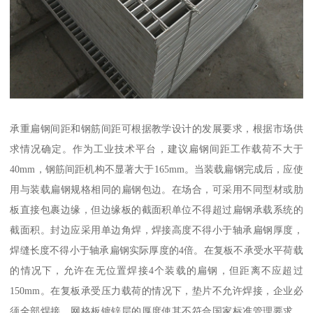
承重扁钢间距和钢筋间距可根据教学设计的发展要求，根据市场供
求情况确定。作为工业技术平台，建议扁钢间距工作载荷不大于
40mm，钢筋间距机构不显著大于165mm。当装载扁钢完成后，应使
用与装载扁钢规格相同的扁钢包边。在场合，可采用不同型材或肋
板直接包裹边缘，但边缘板的截面积单位不得超过扁钢承载系统的
截面积。封边应采用单边角焊，焊接高度不得小于轴承扁钢厚度，
焊缝长度不得小于轴承扁钢实际厚度的4倍。在复板不承受水平荷载
的情况下，允许在无位置焊接4个装载的扁钢，但距离不应超过
150mm。在复板承受压力载荷的情况下，垫片不允许焊接，企业必
须全部焊接。网格板镀锌层的厚度使其不符合国家标准管理要求，