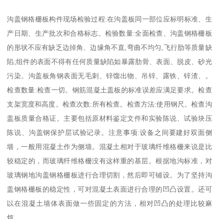
沟盖钢格栅板构件现场检验过程:在沟盖板同一部位应标明标准、生
产日期、生产批次和合格标志。检验数量:全面检查、沟盖钢格栅板
的形状不应有缺乏边掉角、边缘角不直,弯曲不均匀,飞行肋等质量缺
陷;组件的表面不得有任何质量缺陷如暴露肋骨、表面、脱皮、砂光
污染。沟盖板角钢表面无毛刺、锌馏出物、吊锌、露铁、锌渣、。
检查数量:检查一切。钢筋混凝土盖板的标准误差应满足要求。检查
支架宽度和高度。检查次数:所有检查。检查方法:使用钢尺。检查沟
盖板质量合格证。主要包括原材料鉴定文件和实验陈说、试验块压
陈说、沟盖钢保护层试验记录。注意事项:设备之间要建好双面侧
墙，一般用混凝土作为侧墙。混凝土相对于玻璃纤维格栅来说是比
较稳定的，而玻璃纤维格栅没有这样重的基层。根据地沟标准，对
玻璃钢地沟盖钢格栅板进行合理切割，然后即可铺设。为了坚持沟
盖钢格栅板的稳定性，可对混凝土表面进行合理的凹凸设置。还可
以在混凝土墙体表面做一些固定的方法，相对凹凸的处理比较麻
烦。