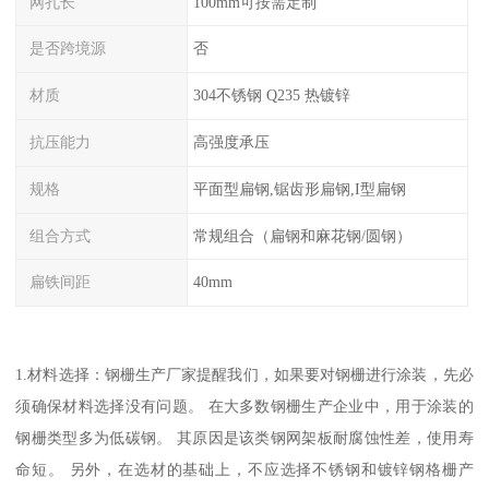
网孔长
100mm可按需定制
是否跨境源
否
材质
304不锈钢 Q235 热镀锌
抗压能力
高强度承压
规格
平面型扁钢,锯齿形扁钢,I型扁钢
组合方式
常规组合（扁钢和麻花钢/圆钢）
扁铁间距
40mm
1.材料选择：钢栅生产厂家提醒我们，如果要对钢栅进行涂装，先必
须确保材料选择没有问题。 在大多数钢栅生产企业中，用于涂装的
钢栅类型多为低碳钢。 其原因是该类钢网架板耐腐蚀性差，使用寿
命短。 另外，在选材的基础上，不应选择不锈钢和镀锌钢格栅产