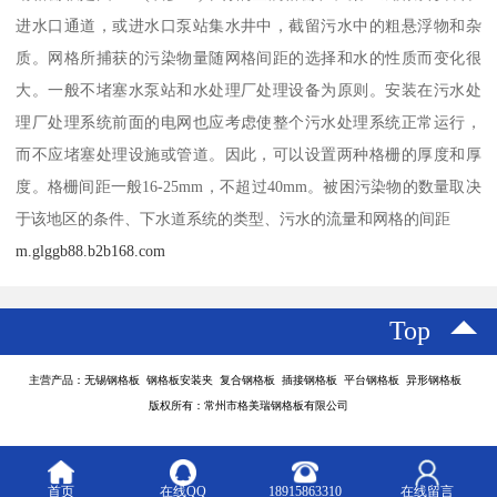
进水口通道，或进水口泵站集水井中，截留污水中的粗悬浮物和杂
质。网格所捕获的污染物量随网格间距的选择和水的性质而变化很
大。一般不堵塞水泵站和水处理厂处理设备为原则。安装在污水处
理厂处理系统前面的电网也应考虑使整个污水处理系统正常运行，
而不应堵塞处理设施或管道。因此，可以设置两种格栅的厚度和厚
度。格栅间距一般16-25mm，不超过40mm。被困污染物的数量取决
于该地区的条件、下水道系统的类型、污水的流量和网格的间距
m.glggb88.b2b168.com
Top
主营产品：无锡钢格板 钢格板安装夹 复合钢格板 插接钢格板 平台钢格板 异形钢格板
版权所有：常州市格美瑞钢格板有限公司
首页
在线QQ
18915863310
在线留言