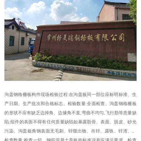
沟盖钢格栅板构件现场检验过程:在沟盖板同一部位应标明标准、生
产日期、生产批次和合格标志。检验数量:全面检查、沟盖钢格栅板
的形状不应有缺乏边掉角、边缘角不直,弯曲不均匀,飞行肋等质量缺
陷;组件的表面不得有任何质量缺陷如暴露肋骨、表面、脱皮、砂光
污染。沟盖板角钢表面无毛刺、锌馏出物、吊锌、露铁、锌渣、。
检查数量:检查一切。钢筋混凝土盖板的标准误差应满足要求。检查