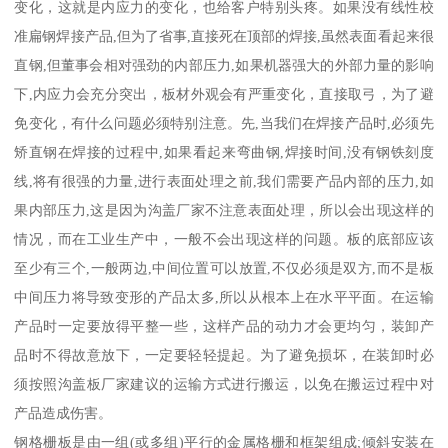
变化，这就是内应力的变化，也给客户特别头疼。如果没有线性校
准扁钢焊接产品,但为了省事,直接死在顶部的焊接,虽然表面看起来很
直钢,但董事会相对强劲的内部压力,如果机器强大的外部力量的影响
下,内应力会充分突出，板材外观会有严重变化，直接取弓，为了避
免变化，有什么问题必须特别注意。先,当我们在焊接产品时,必须先
矫直钢在焊接的过程中,如果看起来弯曲钢,焊接时间,没有钢铁刻度
线,将有很强的力量,进行表面处理之前,我们需要产品内部的压力,如
果内部压力,这是因为沟盖厂家不注意表面处理，所以会出现这样的
情况，而在工业生产中，一般不会出现这样的问题。板的底部应该
至少有三个,一般两边,中间位置可以放置,不仅必须是双方,而不是板
中间压力将导致变形的产品太多,所以从根本上在水平平面。在运输
产品时一定要放得平整一些，这样产品的动力才会更均匀，装卸产
品时不得故意放下，一定要轻轻提起。为了避免损坏，在装卸时必
须按照沟盖板厂家建议的运输方式进行搬运，以免在搬运过程中对
产品造成伤害。
钢格栅板是由一组(或多组)平行的金属格栅和框架组成;倾斜安装在