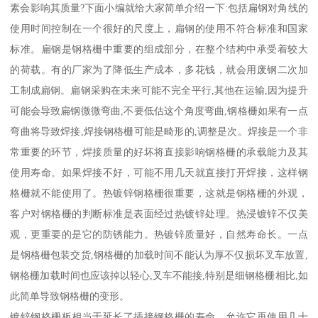
素会影响其质量?下面小编就给大家简单介绍一下:包括扁钢对角线的
使用时间控制在一个很好的尺度上，扁钢的使用不符合标准和国家
标准。扁钢是钢格栅中重要的组成部分，在整个结构中承受着较大
的荷载。有的厂家为了降低生产成本，多花钱，就会用废钢二次加
工制成扁钢。扁钢采购在未来可能不完全平行,其他在运输,因为提升
可能会导致扁钢微微弯曲,不要低估这个角度弯曲,钢格栅如果有一点
弯曲将导致焊接,焊接钢格栅可能是畸形的,调整是次。焊接是一个非
常重要的环节，焊接质量的好坏将直接影响钢格栅的承载能力及其
使用寿命。如果焊接不好，可能不用几天就直接打开焊接，这样钢
格栅就不能使用了。热镀锌钢格栅很重要，这就是钢格栅的外观，
客户对钢格栅的判断标准是表面经过热镀锌处理。热浸镀锌不仅美
观，更重要的是它的防锈能力。热镀锌质量好，自然寿命长。一点
是钢格栅包装交货,钢格栅的加载时间不能认为厚不仅损坏叉车放置,
钢格栅加载时间也应该掉以轻心,叉车不能接,特别是细钢格栅相比,如
此简单导致钢格栅的变形。
镀锌钢格栅板相当于延长了插接钢格栅的寿命，允许它再使用几十