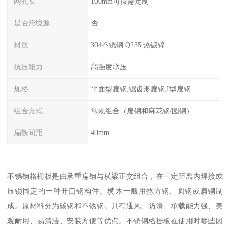
网孔长
100mm可按需定制
是否跨境源
否
材质
304不锈钢 Q235 热镀锌
抗压能力
高强度承压
规格
平面型扁钢,锯齿形扁钢,I型扁钢
组合方式
常规组合（扁钢和麻花钢/圆钢）
扁铁间距
40mm
不锈钢格栅板是由承重扁钢与横梁正交组合，在一定距离内焊接或
压锁固定的一种开口钢构件。横木一般用捻方钢、圆钢或扁钢制
成。原材料分为碳钢和不锈钢。具有通风、防滑、承载能力强、美
观耐用、易清洁、安装方便等优点。不锈钢格栅板在使用时哪些因