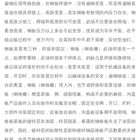
扁钢出现弯曲扭曲，在钢板焊接中，没有扁钢变直，而是将扁钢直
接放在模具焊接上，表面变直，其实钢板有较强的内应力存在。钢
板底座少放三，两端和底座部分可放置，必须不仅要放在两端，不
要放底座，钢板压力以上多会引起变形，使其成为非水平面。在平
稳运输过程中，使力均匀，在装卸车中不易下落硬，应轻型放灯。
钢板装置有三种，焊接和固定：钢板（钢格栅）必须焊接在一个
点，如携带重物，必须焊接多个焊接点。的缺点是焊接轻微锈蚀，
难以保证焊接长时间不会松动；装置夹装置：适用于机械设备的来
源，开启时，但在装置过程中，以确保设备的安全；扁钢镶嵌：适
合距离盖，钢板（钢格栅）埋入沟，也节省焊接和装置连接，但钢
板（钢格栅）槽盖易偷、脚、踏面现象。构成不必要的麻烦。沟盖
板产品操作人员在操作时应戴安全帽，固定安全网，开口、栏杆，
大部件吊装固定到位，设备放在袋内，沟盖板设备脚手架用绳。钢
格板基板的镀锌层未加固，锌层脱落，暴露的钢格板失去了涂层的
保护。因此，镀锌层的粘附性是影响镀锌钢晶格板产品数量的关键
标题，也是导致镀锌层出现裂纹和脱落的直接原因。下面简要描述