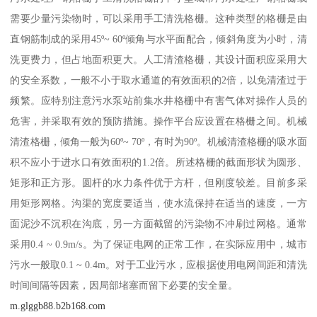
需要少量污染物时，可以采用手工清洗格栅。这种类型的格栅是由
直钢筋制成的采用45º~ 60º倾角与水平面配合，倾斜角度为小时，清
洗更费力，但占地面积更大。人工清渣格栅，其设计面积应采用大
的安全系数，一般不小于取水通道的有效面积的2倍，以免清渣过于
频繁。应特别注意污水泵站前集水井格栅中有害气体对操作人员的
危害，并采取有效的预防措施。操作平台应设置在格栅之间。机械
清渣格栅，倾角一般为60º~ 70º，有时为90º。机械清渣格栅的吸水面
积不应小于进水口有效面积的1.2倍。所述格栅的截面形状为圆形、
矩形和正方形。圆杆的水力条件优于方杆，但刚度较差。目前多采
用矩形网格。沟渠的宽度要适当，使水流保持在适当的速度，一方
面泥沙不沉积在沟底，另一方面截留的污染物不冲刷过网格。通常
采用0.4 ~ 0.9m/s。为了保证电网的正常工作，在实际应用中，城市
污水一般取0.1 ~ 0.4m。对于工业污水，应根据使用电网间距和清洗
时间间隔等因素，因局部堵塞而留下必要的安全量。
m.glggb88.b2b168.com