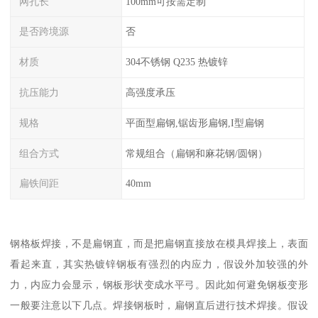
网孔长
100mm可按需定制
是否跨境源
否
材质
304不锈钢 Q235 热镀锌
抗压能力
高强度承压
规格
平面型扁钢,锯齿形扁钢,I型扁钢
组合方式
常规组合（扁钢和麻花钢/圆钢）
扁铁间距
40mm
钢格板焊接，不是扁钢直，而是把扁钢直接放在模具焊接上，表面
看起来直，其实热镀锌钢板有强烈的内应力，假设外加较强的外
力，内应力会显示，钢板形状变成水平弓。因此如何避免钢板变形
一般要注意以下几点。焊接钢板时，扁钢直后进行技术焊接。假设