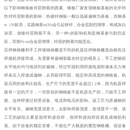
以下影响钢格板锌层附着的因素。钢板厂家发现钢板基板的化学特
性对锌层附着的影响：热镀锌钢板一般以低碳扁钢为基板，其钢基
w（Si较高，实践钢基w(Si)会引起铁锌，合金层剧烈增厚，构成灰白
涂层，使镀锌层附着不良。另一种c的影响机制是钢基参与剧烈反
应，导致Fe-zn合金层增厚，锌层的附着功能恶化。
压焊钢格栅和手工焊接钢格栅是不同的机器压焊钢格栅是由耐高压
焊接机焊接而成，先需要将扁钢装载在特定的模具上，手工把钢筋
水平地向均匀地排列好扁钢，经过牢固利用焊接电源和液体压力将
焊条压入焊接成扁钢，从而获得牢固、稳定和高强度的钢格板。机
器压焊的效率比较高，生产尺寸的宽度不会超过1.2米，因为机器焊
接有一定的尺寸，一些形状的钢格板不是机器生产的，只能手工焊
接。这种焊接过程受设备、电流和电压的影响。该工艺与原扁钢的
水平有关。扁钢宽度误差大，会影响焊接强度，使强度不一致。该
工艺的缺陷主要是假焊和虚拟焊，假焊和虚拟焊容易造成钢筋剥
落。由于设备的额定容量，不能生产大截面的重型钢格栅。该设备