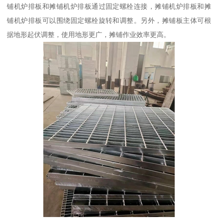
铺机炉排板和摊铺机炉排板通过固定螺栓连接，摊铺机炉排板和摊
铺机炉排板可以围绕固定螺栓旋转和调整。另外，摊铺板主体可根
据地形起伏调整，使用地形更广，摊铺作业效率更高。