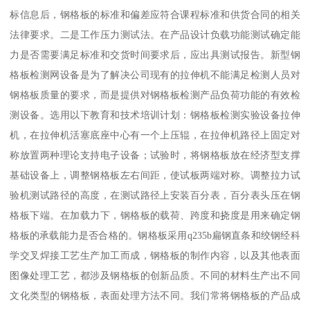
标信息后，钢格板的标准和偏差应符合课程标准和供货合同的相关
法律要求。二是工作压力测试法。在产品设计负载功能测试确定能
力是否需要满足标准和交货时间要求后，应出具测试报告。新型钢
格板检测网设备是为了解决公司现有的拉伸机不能满足检测人员对
钢格板质量的要求，而是提供对钢格板检测产品负荷功能的有效检
测设备。选用以下教育和技术培训计划：钢格板检测实验设备拉伸
机，在拉伸机活塞底座中心有一个上压辊，在拉伸机路径上固定对
称放置两种理论支持电子设备；试验时，将钢格板放在经济型支撑
基础设备上，调整钢格板左右间距，使试板两端对称。调整拉力试
验机测试路径的高度，在测试路径上安装百分表，百分表头压在钢
格板下端。在加载力下，钢格板的载荷、跨度和挠度是用来确定钢
格板的承载能力是否合格的。钢格板采用q235b扁钢直条和绞钢经科
学交叉焊接工艺生产加工而成，钢格板的制作内容，以及其他表面
图像处理工艺，都涉及钢格板的创新品质。不同的材料生产出不同
文化类型的钢格板，表面处理方法不同。我们常将钢格板的产品成