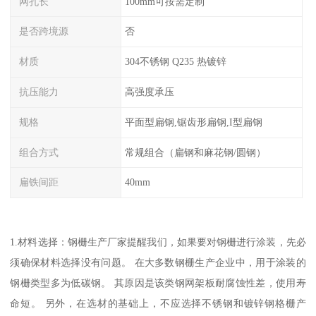
网孔长
100mm可按需定制
是否跨境源
否
材质
304不锈钢 Q235 热镀锌
抗压能力
高强度承压
规格
平面型扁钢,锯齿形扁钢,I型扁钢
组合方式
常规组合（扁钢和麻花钢/圆钢）
扁铁间距
40mm
1.材料选择：钢栅生产厂家提醒我们，如果要对钢栅进行涂装，先必
须确保材料选择没有问题。 在大多数钢栅生产企业中，用于涂装的
钢栅类型多为低碳钢。 其原因是该类钢网架板耐腐蚀性差，使用寿
命短。 另外，在选材的基础上，不应选择不锈钢和镀锌钢格栅产