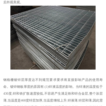
后外观美观。
钢格栅镀锌层厚度达不到规范要求要求将直接影响产品的使用寿
命。镀锌钢板厚度的原因有:(1)锌液温度的影响。当锌液的温度低于
430度,锌和铁扩散速度较低,不容易产生满足铁和锌合金层,整个涂层
薄,当温度是460度锌层加厚,当温度继续上升,锌液薄,锌层和薄,因此需