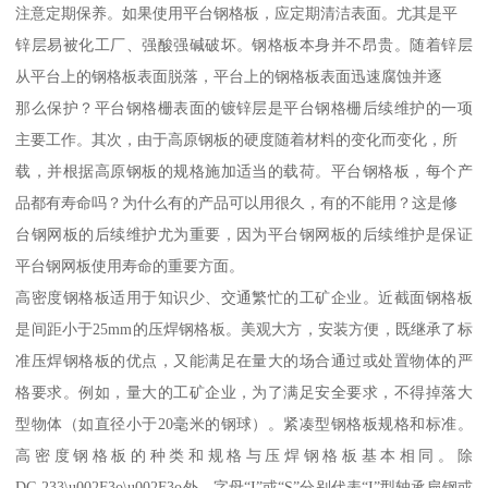
注意定期保养。如果使用平台钢格板，应定期清洁表面。尤其是平
锌层易被化工厂、强酸强碱破坏。钢格板本身并不昂贵。随着锌层
从平台上的钢格板表面脱落，平台上的钢格板表面迅速腐蚀并逐
那么保护？平台钢格栅表面的镀锌层是平台钢格栅后续维护的一项
主要工作。其次，由于高原钢板的硬度随着材料的变化而变化，所
载，并根据高原钢板的规格施加适当的载荷。平台钢格板，每个产
品都有寿命吗？为什么有的产品可以用很久，有的不能用？这是修
台钢网板的后续维护尤为重要，因为平台钢网板的后续维护是保证
平台钢网板使用寿命的重要方面。
高密度钢格板适用于知识少、交通繁忙的工矿企业。近截面钢格板
是间距小于25mm的压焊钢格板。美观大方，安装方便，既继承了标
准压焊钢格板的优点，又能满足在量大的场合通过或处置物体的严
格要求。例如，量大的工矿企业，为了满足安全要求，不得掉落大
型物体（如直径小于20毫米的钢球）。紧凑型钢格板规格和标准。
高密度钢格板的种类和规格与压焊钢格板基本相同。除
DG 233\u002F3o\u002F3o外，字母“I”或“S”分别代表“I”型轴承扁钢或