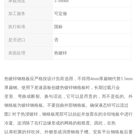
承载强度
1-500kn
加工服务
可定做
执行标准
国标
是否进口
否
表面处理
热镀锌
热镀锌钢格板应严格按设计负荷选用，不得用4mm厚扁钢代替3.5mm
厚扁钢。使用下差速器板创建热镀锌钢格板时，长期过载只会
变形、弯曲或断裂。换句话说，它可以是昂贵的，而不是低的。外
钢格板为镀锌钢格板。不要扭曲外部钢格板。确保液态锌可以流过
图2 对于热浸镀锌，钢格板尾部可以抬起并放置在的冷却地板中进行
冷凝。这消除了在灯边缘形成的网格的粗糙度。因此，在热
以将积聚的锌吹掉。外侧形成润滑钢格子槽。安装平台钢格板后要