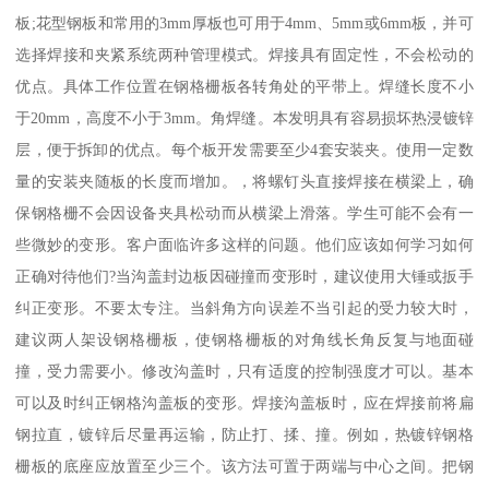
板;花型钢板和常用的3mm厚板也可用于4mm、5mm或6mm板，并可
选择焊接和夹紧系统两种管理模式。焊接具有固定性，不会松动的
优点。具体工作位置在钢格栅板各转角处的平带上。焊缝长度不小
于20mm，高度不小于3mm。角焊缝。本发明具有容易损坏热浸镀锌
层，便于拆卸的优点。每个板开发需要至少4套安装夹。使用一定数
量的安装夹随板的长度而增加。，将螺钉头直接焊接在横梁上，确
保钢格栅不会因设备夹具松动而从横梁上滑落。学生可能不会有一
些微妙的变形。客户面临许多这样的问题。他们应该如何学习如何
正确对待他们?当沟盖封边板因碰撞而变形时，建议使用大锤或扳手
纠正变形。不要太专注。当斜角方向误差不当引起的受力较大时，
建议两人架设钢格栅板，使钢格栅板的对角线长角反复与地面碰
撞，受力需要小。修改沟盖时，只有适度的控制强度才可以。基本
可以及时纠正钢格沟盖板的变形。焊接沟盖板时，应在焊接前将扁
钢拉直，镀锌后尽量再运输，防止打、揉、撞。例如，热镀锌钢格
栅板的底座应放置至少三个。该方法可置于两端与中心之间。把钢