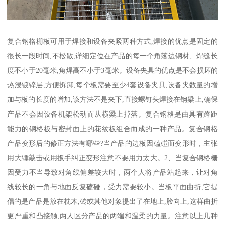
复合钢格栅板可用于焊接和设备夹紧两种方式,焊接的优点是固定的
很长一段时间,不松散,详细定位在产品的每一个角落边钢材、焊缝长
度不小于20毫米,角焊高不小于3毫米。设备夹具的优点是不会损坏的
热浸镀锌层,方便拆卸,每个板需要至少4套设备夹具,设备夹数量的增
加与板的长度的增加,该方法不是夹下,直接螺钉头焊接在钢梁上,确保
产品不会因设备机架松动而从横梁上掉落。复合钢格是由具有跨距
能力的钢格板与密封面上的花纹板组合而成的一种产品。复合钢格
产品变形后的修正方法有哪些?当产品的边板因磕碰而变形时，主张
用大锤敲击或用扳手纠正变形注意不要用力太大。2、当复合钢格栅
因受力不当导致对角线偏差较大时，两个人将产品站起来，让对角
线较长的一角与地面反复磕碰，受力需要较小。当板平面曲折,它提
倡的是产品是放在枕木,砖或其他对象提出了在地上,脸向上,这样曲折
更严重和凸接触,两人区分产品的两端和温柔的力量。注意以上几种