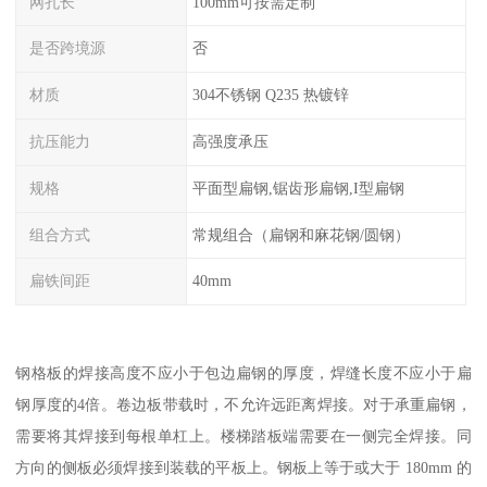
网孔长
100mm可按需定制
是否跨境源
否
材质
304不锈钢 Q235 热镀锌
抗压能力
高强度承压
规格
平面型扁钢,锯齿形扁钢,I型扁钢
组合方式
常规组合（扁钢和麻花钢/圆钢）
扁铁间距
40mm
钢格板的焊接高度不应小于包边扁钢的厚度，焊缝长度不应小于扁
钢厚度的4倍。卷边板带载时，不允许远距离焊接。对于承重扁钢，
需要将其焊接到每根单杠上。楼梯踏板端需要在一侧完全焊接。同
方向的侧板必须焊接到装载的平板上。钢板上等于或大于 180mm 的