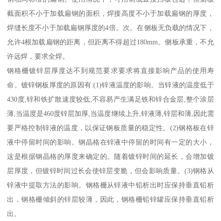
截面积不小于加载扁钢的面积，焊接高度不小于加载扁钢的厚度，
焊缝长度不小于加载扁钢厚度的4倍。次。在侧板无负载的情况下，
允许4根加载扁钢的距离，但距离不得超过180mm。侧板承重，不允
许远焊，要求全焊。
钢格栅镀锌层厚度达不到规范要求要求将直接影响产品的使用寿
命。镀锌钢板厚度的原因有:(1)锌液温度的影响。当锌液的温度低于
430度,锌和铁扩散速度较低,不容易产生满足铁和锌合金层,整个涂层
薄,当温度是460度锌层加厚,当温度继续上升,锌液薄,锌层和薄,因此需
要严格控制锌液的温度，以保证钢板质量的稳定性。(2)钢格板在锌
液中停留时间的影响。钢晶格在锌液中停留的时间有一定的大小，
这是根据钢晶格的厚度来确定的。随着镀锌时间的延长，会增加镀
层厚度，但镀锌时间过长会使锌层变脆，但会影响质量。(3)钢格从
锌液中提取方法的影响。钢格栅从锌液中铅析出时应保持垂直铅析
出，钢格栅倾斜的锌层较薄，因此，钢格栅铅锌罐应保持垂直铅析
出。