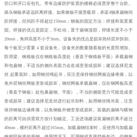
切口和开口应包扎。带有边缘防护装置的楼梯必须贯穿整个台阶。
插头钢板承诺远距离焊接。如果侧板不接受载荷，承诺4轴承扁钢间
距焊接，但间距不得超过150mm；钢板的固定方法：焊接和装置紧
固。焊接的优点是固定，不松动，置于扁钢顶部，焊缝长度不小于
20mm，角焊高度不小于3mm。设备夹的优点是损坏热锌层并拆卸。
每个板至少需要 4 套设备夹。设备夹的数量随着板的长度而增加。
防滑梁、钢格板仅在钢格板高度处（垂直于钢格板平面）承载扁钢
和包扁钢，不适当的侧向表面力会造成变形或损坏；建议选择尼龙
丝 起重装卸，如用钢丝绳起吊，应注意保持钢丝网板边缘疼痛，以
免外层钢丝网板变形或损坏，钢丝网板承载扁钢，仅在钢网板高度
（垂直于钢板）处包裹扁钢。平面），不当的侧面受力可能造成变
形或损坏；建议选择尼龙丝进行起吊卸料，如用钢丝绳吊装，注意
保持钢板边缘疼痛，以免钢板外侧变形或损坏。装载的扁钢与横钢
的距离可由供需双方按计划确定。工业进场建议装扁钢距离不超过
40mm，横杆距离不超过165mm。加载扁钢结束时，应使用与加载扁
钢相同标准的扁钢。使用情况下，可用钢或直接挡板包边，但侧板