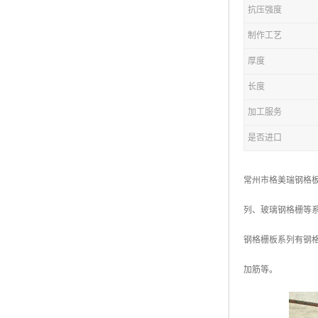
抗压强度
复合钢格板
制作工艺
热浸锌钢格板
厚度
钢格板厂家
长度
热镀锌钢格板
加工服务
是否进口
江苏钢格板
浙江钢格板
常州市格美瑞钢格
山东钢格板
列、玻璃钢格栅等
福建钢格板
钢格栅板系列有钢
安徽钢格板
加筋等。
河南钢格板
陕西钢格板