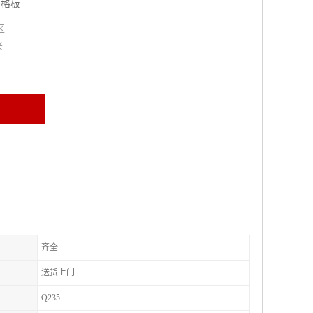
钢格板
宁区
米
齐全
送货上门
Q235