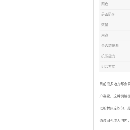
颜色
复合钢格板
是否防砸
热浸锌钢格板
数量
钢格板厂家
用途
热镀锌钢格板
是否跨境源
抗压能力
江苏钢格板
组合方式
浙江钢格板
山东钢格板
目前很多地方都会
福建钢格板
户喜爱。这种钢格
安徽钢格板
以板材厚度均匀，
河南钢格板
通过网孔流入沟内
陕西钢格板