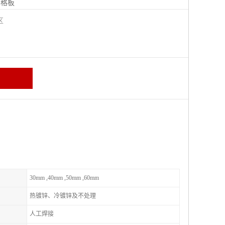
钢格板
宁区
30mm ,40mm ,50mm ,60mm
热镀锌、冷镀锌及不处理
人工焊接