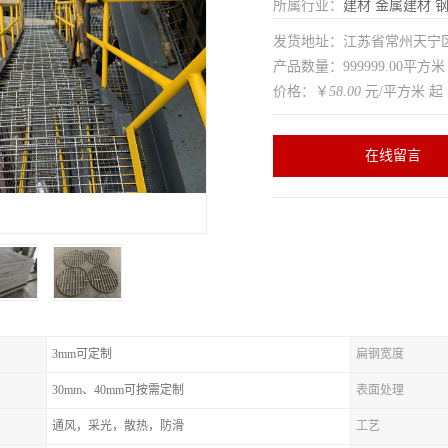
所属行业：
建材
金属建材
发货地址：江苏省常州天
产品数量：999999.00平方米
价格：￥
58.00
元/平方米 起
在线留言
3mm可定制
扁钢宽度
30mm、40mm可按需定制
表面处理
通风，采光，散热，防滑
工艺