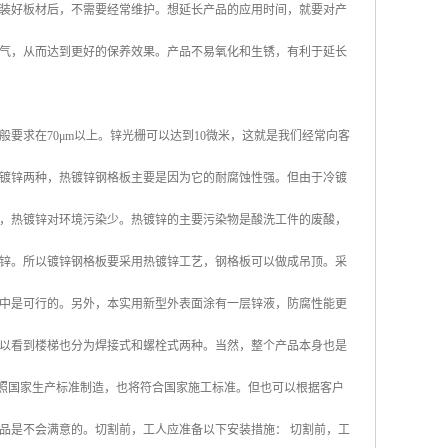
装好板材后，不需要经常维护。想延长产品的应用时间，就要对产
气，从而达到更好的保养效果。产品不易氧化和生锈，有利于延长
要求在70μm以上。锌光栅可以达到10微米，这就是我们经常向客
镀锌两种，热镀锌钢格板主要是因为它的耐腐蚀性强。但由于冷镀
，热镀锌对环境污染少。热镀锌的主要污染物是酸洗工件的废酸，
锌。所以镀锌钢格板要采用热镀锌工艺，钢格板可以做成吊顶。采
中是可行的。另外，本实用新型外表面涂有一层锌液，防腐性能更
可以看到楼梯也分为焊接式和螺栓式两种。当然，整个产品本身也是
按照国家生产标准制造，也将符合国家施工标准。但也可以根据客户
品是不会满意的。切割前，工人应准备以下安装措施： 切割前，工