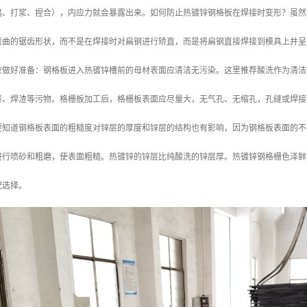
温、打浆、捏合），内应力就会暴露出来。如何防止热镀锌钢格板在焊接时变形？虽然
弯曲的锯齿形状，而不是在焊接时对扁钢进行矫直，而是将扁钢直接焊接到模具上并呈
应做好准备：钢格板进入热镀锌槽前的母材表面应清洁无污染。这里推荐酸洗作为清洁
漆、焊渣等污物。格栅板加工后，格栅板表面应尽量大，无气孔、无缩孔，孔缝或焊接
要知道钢格板表面的粗糙度对锌层的厚度和锌层的结构也有影响，因为钢格板表面的不
进行喷砂和粗磨，使表面粗糙。热镀锌的锌层比纯酸洗的锌层厚。热镀锌钢格栅色泽鲜
况选择。