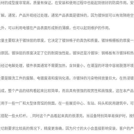
板材的成型度非常高，质量有保证。在安装和使用过程中也能起到很好的防腐作用。安
了解。通常，产品外观经过处理。通常产品表面是镀锌的，因为镀锌层可以有效隔绝空
此外，可以利用电镀在产品表面形成新的薄膜，也可以起到维护的作用。
量主要取决于镀锌层的厚度，它决定了镀锌格子的真伪和质量。镀锌格栅板的厚度一般
的原因。镀锌层的厚度决定了它的耐腐蚀性能，镀锌还是冷镀锌：钢格板有冷镀锌和热
液经过电解处理，镀件表面通常不需要加热，含锌量小，在潮湿的环境中容易脱落环境
主要是酸洗工件的废酸、电镀废液和废钝化液。冷镀锌的污染物排放量巨大。在热浸镀
而成，整个产品的结构看起来比较简单，而且具有很强的观赏性和高强度，这在本产品
泛用于一些**厂和大型体育馆的侧面。在一些展览中心、车站、码头和民用建筑中，
搭配一些大栏杆。 , 同时这个产品看起来真的很漂亮。当设备特别简单易保护时，
在切割要求比较高的情况下，精度更准确，因为尺寸的大小会直接影响安装，客户的产