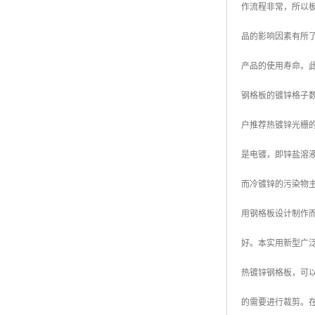
作流程非常，所以
广东钢格板
品的影响因素有所
广西钢格板
产品的使用寿命。
云南钢格板
钢格板的镀锌格子数
湖南钢格板
户推荐热镀锌光栅
湖北钢格板
是电镀，即锌盐溶
江西钢格板
而冷镀锌的污染物
山西钢格板
用钢格板设计制作
上海钢格板
好。本实用新型广
南京钢格板
热镀锌钢格板，可以
苏州钢格板
的需要进行裁剪。