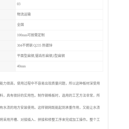
03
物流运输
全国
100mm可按需定制
304不锈钢 Q235 热镀锌
平面型扁钢,锯齿形扁钢,I型扁钢
40mm
能力很高，使用过程中不容易出现质量问题，所以这种板材深受用
料，具有很好的实用性。制作钢格板时，选用的工艺方法非常，所
有水渍的地方安装使用。这样钢网既能起到承重作用，又能让水渍
将采用开槽、对接插入、拼接和修整工序来完成加工操作。整个工