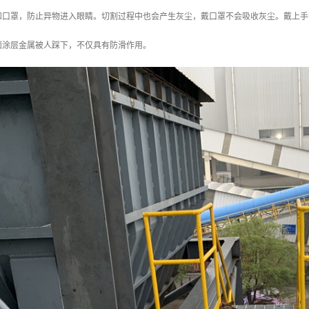
和口罩，防止异物进入眼睛。切割过程中也会产生灰尘，戴口罩不会吸收灰尘。戴上手
面涂层金属被人踩下，不仅具有防滑作用。