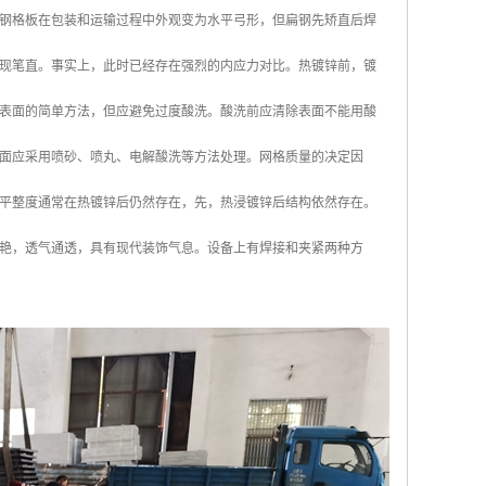
钢格板在包装和运输过程中外观变为水平弓形，但扁钢先矫直后焊
现笔直。事实上，此时已经存在强烈的内应力对比。热镀锌前，镀
表面的简单方法，但应避免过度酸洗。酸洗前应清除表面不能用酸
面应采用喷砂、喷丸、电解酸洗等方法处理。网格质量的决定因
平整度通常在热镀锌后仍然存在，先，热浸镀锌后结构依然存在。
艳，透气通透，具有现代装饰气息。设备上有焊接和夹紧两种方