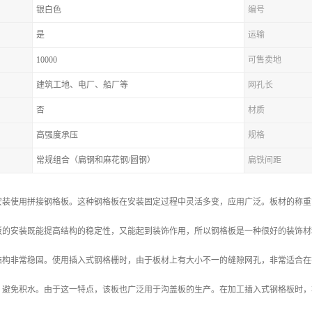
银白色
编号
是
运输
10000
可售卖地
建筑工地、电厂、船厂等
网孔长
否
材质
高强度承压
规格
常规组合（扁钢和麻花钢/圆钢）
扁铁间距
安装使用拼接钢格板。这种钢格板在安装固定过程中灵活多变，应用广泛。板材的称重
板的安装既能提高结构的稳定性，又能起到装饰作用，所以钢格板是一种很好的装饰材
结构非常稳固。使用插入式钢格栅时，由于板材上有大小不一的缝隙网孔，非常适合在
，避免积水。由于这一特点，该板也广泛用于沟盖板的生产。在加工插入式钢格板时，