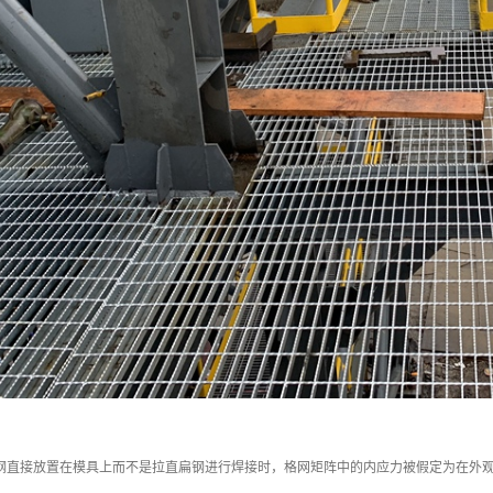
扁钢直接放置在模具上而不是拉直扁钢进行焊接时，格网矩阵中的内应力被假定为在外