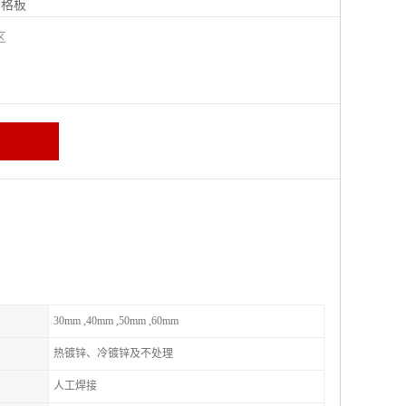
钢格板
宁区
30mm ,40mm ,50mm ,60mm
热镀锌、冷镀锌及不处理
人工焊接