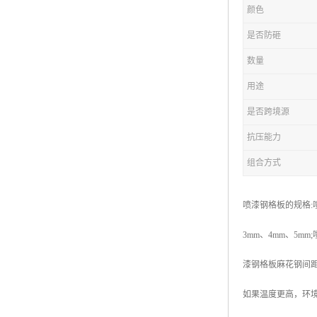
颜色
复合钢格板
是否防砸
热浸锌钢格板
数量
钢格板厂家
用途
热镀锌钢格板
是否跨境源
抗压能力
江苏钢格板
组合方式
浙江钢格板
山东钢格板
喷漆钢格板的规格:喷
福建钢格板
3mm、4mm、5m
安徽钢格板
漆钢格板麻花钢间距
河南钢格板
如果温度更高，环
陕西钢格板