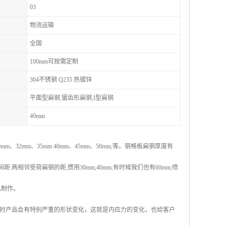
03
物流运输
全国
100mm可按需定制
304不锈钢 Q235 热镀锌
平面型扁钢,锯齿形扁钢,I型扁钢
40mm
32mm、35mm 40mm、45mm、50mm,等。钢格板扁钢厚度有
两相邻受荷扁钢的距,惯用30mm,40mm,有时候我们也有60mm;喷
己制作。
时产品会有特别严重的形状变化，这就是内应力的变化，也给客户