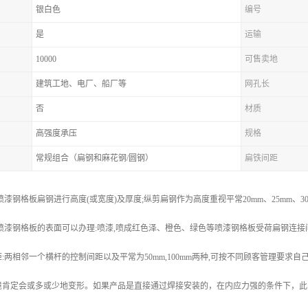
银白色
编号
是
运输
10000
可售卖地
建筑工地、电厂、船厂等
网孔长
否
材质
高强度承压
规格
常规组合（扁钢和麻花钢/圆钢）
扁铁间距
漆钢格板扁钢进行高度(或宽度)及厚度;纵剪扁钢作为高度重视平常20mm、25mm、30mm、
m;喷漆钢格板的表面可以办理:喷漆,喷成红色泽、橙色、绿色等喷漆钢格板受荷扁钢连接间距:
:两相邻一个横杆的控制间距以及平常为50mm,100mm两种,可按不同顾客管理要求自
境肯定会或多或少地变形。如果产品是直接通过焊接安装的，在内应力强的条件下，此