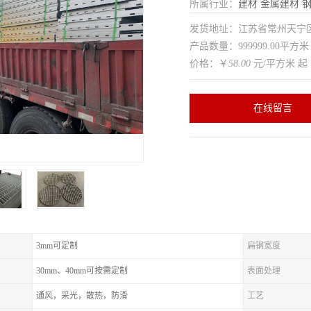
所属行业：
建材
金属建材
发货地址：江苏省常州天
产品数量：999999.00平方米
价格：￥
58.00
元/平方米 起
在线留言
3mm可定制
扁钢宽度
30mm、40mm可按需定制
表面处理
通风，采光，散热，防滑
工艺