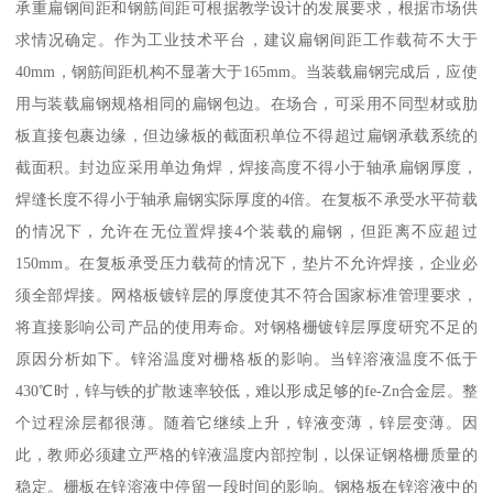
承重扁钢间距和钢筋间距可根据教学设计的发展要求，根据市场供
求情况确定。作为工业技术平台，建议扁钢间距工作载荷不大于
40mm，钢筋间距机构不显著大于165mm。当装载扁钢完成后，应使
用与装载扁钢规格相同的扁钢包边。在场合，可采用不同型材或肋
板直接包裹边缘，但边缘板的截面积单位不得超过扁钢承载系统的
截面积。封边应采用单边角焊，焊接高度不得小于轴承扁钢厚度，
焊缝长度不得小于轴承扁钢实际厚度的4倍。在复板不承受水平荷载
的情况下，允许在无位置焊接4个装载的扁钢，但距离不应超过
150mm。在复板承受压力载荷的情况下，垫片不允许焊接，企业必
须全部焊接。网格板镀锌层的厚度使其不符合国家标准管理要求，
将直接影响公司产品的使用寿命。对钢格栅镀锌层厚度研究不足的
原因分析如下。锌浴温度对栅格板的影响。当锌溶液温度不低于
430℃时，锌与铁的扩散速率较低，难以形成足够的fe-Zn合金层。整
个过程涂层都很薄。随着它继续上升，锌液变薄，锌层变薄。因
此，教师必须建立严格的锌液温度内部控制，以保证钢格栅质量的
稳定。栅板在锌溶液中停留一段时间的影响。钢格板在锌溶液中的