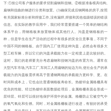
下:①按公司客户服务的要求切割扁钢和扭钢。②根据准备模具结构,
扁钢和扭曲的钢进行分类和放置。(3)确保完成后钢网格的房子,按照
有关国家标准分析和焊接工作,没有漏焊,焊接和其他低级错误的错误
信息。在实际的教学应用中，我们经常需要搭建一个简单的钢结构
体系平台，用钢格板来放置物体或其他行人。沟盖是钢格板的一
种，但是学生在生产活动的过程中有很多的安全注意事项，不同于
中国不同的钢格板。由于国内工厂使用这种沟盖，必然会有很多大
型工程车辆，所以它们的沟盖承载能力在一定程度上是比较好的。
这时，我们的老师要充分考虑扁钢和扭钢沟盖的布置方向。通常在
大型汽车市场,汽车工厂,车间工人用扁钢的短边方向,使社会生产的承
载能力的沟盖板需求将高于普通钢网格的承载能力更科学、更。在
时间和成本上，它也会比普通钢格板寿命长。热镀锌金属格栅具有
优良的性能。经过热镀锌表面数据处理后，金属格栅表面会形成一
层锌层。锌层可以很好地保护环境中的金属。格栅防止它被空气中
的氧气氧化和生锈。同时，对金属格栅板进行改进，有较好的承受
效果。无论是行人、汽车行业还是其他孩子，金属网都可以处理。