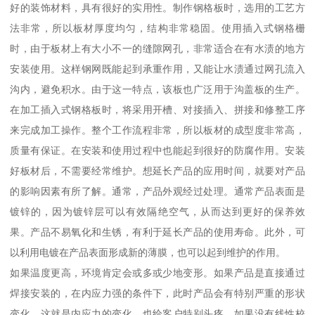
好的装饰材料，具有很好的实用性。制作钢格板时，选用的工艺方
法非常，所以板材厚度均匀，结构非常稳固。使用插入式钢格栅
时，由于板材上有大小不一的缝隙网孔，非常适合在有水渍的地方
安装使用。这样钢网既能起到承重作用，又能让水渍通过网孔流入
沟内，避免积水。由于这一特点，该板也广泛用于沟盖板的生产。
在加工插入式钢格板时，将采用开槽、对接插入、拼接和修整工序
来完成加工操作。整个工作流程非常，所以板材的成型度非常高，
质量有保证。在安装和使用过程中也能起到很好的防腐作用。安装
好板材后，不需要经常维护。想延长产品的应用时间，就要对产品
的影响因素有所了解。通常，产品外观经过处理。通常产品表面是
镀锌的，因为镀锌层可以有效隔绝空气，从而达到更好的保养效
果。产品不易氧化和生锈，有利于延长产品的使用寿命。此外，可
以利用电镀在产品表面形成新的薄膜，也可以起到维护的作用。
如果温度更高，环境肯定会或多或少地变形。如果产品是直接通过
焊接安装的，在内应力强的条件下，此时产品会有特别严重的形状
变化，这就是内应力的变化，也给客户特别头疼。如果没有线性校