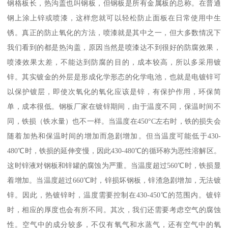
钢格板长，热沟盖也叫钢板，但钢板是所有金属板的总称。在普通
钢上涂上锌或喷漆，这样您就可以轻松防止面板在日常使用中生
锈。真正的防止氧化的方法，喷漆就是其中之一，但大多数情况下
我们看到的都是热沟盖，原因当然是喷漆达不到很好的防腐效果，
喷漆效果太差，不能达到防腐的目的，成本较高，所以多采用镀
锌。其实镀金的外层是形成化学形态的化学电池，也就是电镀锌可
以保护镀层，即使次氧化的氧化应该是锌，有保护作用，环保简
单，成本很低。钢板厂家在镀锌期间，由于温度不同，保温时间不
同，铁损（铁水量）也不一样。当温度在450°C左右时，铁的损失会
随着加热和保温时间的增加而急剧增加。但当温度可能低于430-
480℃时，铁损的延伸变慢，因此430-480℃的循环称为恶性溶解区。
这时锌液对钢板和锌罐的腐蚀为严重。当温度超过560℃时，铁损显
着增加。当温度超过660℃时，锌损坏钢板，锌渣急剧增加，无法镀
锌。因此，热镀锌时，温度需要控制在430-450℃的范围内。镀锌
时，相应的厚度也会有所不同。其次，我们还需要考虑空气的腐蚀
性。空气中的成分较多，不仅有氧气和水蒸气，还有空气中的氧