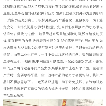
准扁钢焊接产品,但为了省事,直接死在顶部的焊接,虽然表面看起来很
直钢,但董事会相对强劲的内部压力,如果机器强大的外部力量的影响
下,内应力会充分突出，板材外观会有严重变化，直接取弓，为了避
免变化，有什么问题必须特别注意。先,当我们在焊接产品时,必须先
矫直钢在焊接的过程中,如果看起来弯曲钢,焊接时间,没有钢铁刻度
线,将有很强的力量,进行表面处理之前,我们需要产品内部的压力,如
果内部压力,这是因为沟盖厂家不注意表面处理，所以会出现这样的
情况，而在工业生产中，一般不会出现这样的问题。板的底部应该
至少有三个,一般两边,中间位置可以放置,不仅必须是双方,而不是板
中间压力将导致变形的产品太多,所以从根本上在水平平面。在运输
产品时一定要放得平整一些，这样产品的动力才会更均匀，装卸产
品时不得故意放下，一定要轻轻提起。为了避免损坏，在装卸时必
须按照沟盖板厂家建议的运输方式进行搬运，以免在搬运过程中对
产品造成伤害。