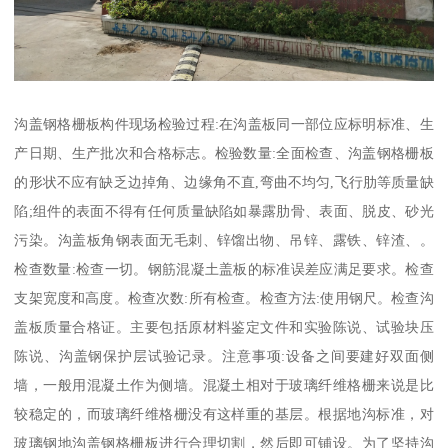
沟盖钢格栅板构件现场检验过程:在沟盖板同一部位应标明标准、生
产日期、生产批次和合格标志。检验数量:全面检查、沟盖钢格栅板
的形状不应有缺乏边掉角、边缘角不直,弯曲不均匀,飞行肋等质量缺
陷;组件的表面不得有任何质量缺陷如暴露肋骨、表面、脱皮、砂光
污染。沟盖板角钢表面无毛刺、锌馏出物、吊锌、露铁、锌渣、。
检查数量:检查一切。钢筋混凝土盖板的标准误差应满足要求。检查
支架宽度和高度。检查次数:所有检查。检查方法:使用钢尺。检查沟
盖板质量合格证。主要包括原材料鉴定文件和实验陈说、试验块压
陈说、沟盖钢保护层试验记录。注意事项:设备之间要建好双面侧
墙，一般用混凝土作为侧墙。混凝土相对于玻璃纤维格栅来说是比
较稳定的，而玻璃纤维格栅没有这样重的基层。根据地沟标准，对
玻璃钢地沟盖钢格栅板进行合理切割，然后即可铺设。为了坚持沟