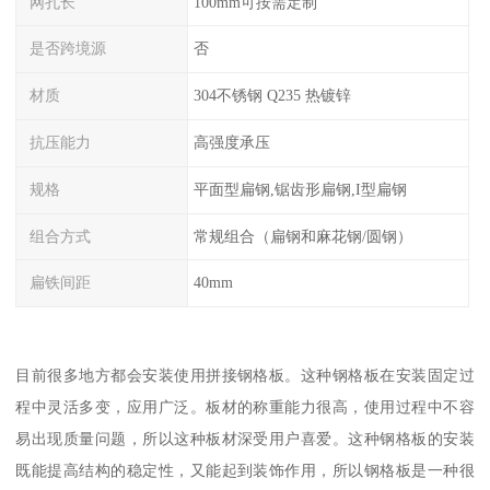
网孔长
100mm可按需定制
是否跨境源
否
材质
304不锈钢 Q235 热镀锌
抗压能力
高强度承压
规格
平面型扁钢,锯齿形扁钢,I型扁钢
组合方式
常规组合（扁钢和麻花钢/圆钢）
扁铁间距
40mm
目前很多地方都会安装使用拼接钢格板。这种钢格板在安装固定过
程中灵活多变，应用广泛。板材的称重能力很高，使用过程中不容
易出现质量问题，所以这种板材深受用户喜爱。这种钢格板的安装
既能提高结构的稳定性，又能起到装饰作用，所以钢格板是一种很