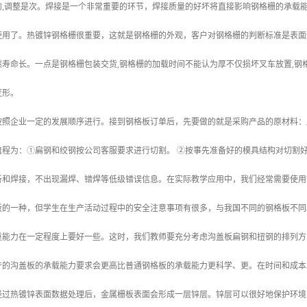
的,调整是次。焊接是一个非常重要的环节，焊接质量的好坏将直接影响钢格栅的承载
使用了。热镀锌钢格栅很重要，这就是钢格栅的外观，客户对钢格栅的判断标准是表面
寿命长。一点是钢格栅包装交货,钢格栅的加载时间不能认为厚不仅损坏叉车放置,钢格
变形。
按照企业一定的发展顺序进行。接到钢格板订单后，先要做的就是采购产品的原材料：
流程为：①扁钢和绞钢按公司客服要求进行切割。 ②按事先准备好的模具结构对切割
析和焊接，不出现漏焊、错焊等低级错误信息。在实际教学应用中，我们经常需要使用
板的一种，但学生在生产活动过程中的安全注意事项有很多，与我国不同的钢格板不同
重能力在一定程度上要好一些。这时，我们教师要充分考虑沟盖板扁钢和扭钢的排列方
产的沟盖板的承载能力要求会更高比普通钢格板的承载能力更科学、更。在时间和成本
经过热镀锌表面数据处理后，金属栅板表面会形成一层锌层。锌层可以很好地保护环境