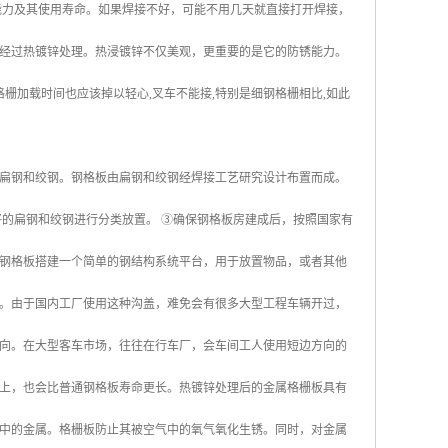
能力及其使用寿命。如果焊接不好，可能不用几天就直接打开焊接，
经过热镀锌处理。热浸镀锌不仅美观，更重要的是它的防锈能力。
栅加载时间也应该掉以轻心,叉车不能接,特别是细钢格栅相比,如此
扁钢和绞钢。钢格板由扁钢和绞钢经焊接工艺研究设计布置而成。
好的扁钢和绞钢进行分类放置。 ③确保钢格板房建成后，按照国家有
钢格板搭建一个简单的钢结构系统平台，用于放置物品，或者其他
。由于国内工厂使用这种沟盖，难免会有很多大型工程车辆开过，
向。在大型客车市场，往往在行车厂，会车间工人使用短边方向的
上，也会比普通钢格板寿命更长。热镀锌处理后的金属格栅板具有
中的金属。格栅板防止其被空气中的氧气氧化生锈。同时，对金属