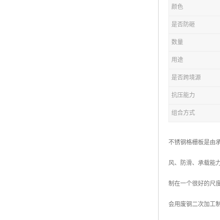
颜色
复合钢格板
是否防砸
热浸锌钢格板
数量
钢格板厂家
用途
热镀锌钢格板
是否跨境源
抗压能力
江苏钢格板
组合方式
浙江钢格板
山东钢格板
不锈钢格栅板是由
福建钢格板
风、防滑、承载能
安徽钢格板
制在一个很好的尺
河南钢格板
会用废钢二次加工制
陕西钢格板