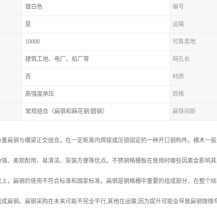
银白色
编号
是
运输
10000
可售卖地
建筑工地、电厂、船厂等
网孔长
否
材质
高强度承压
规格
常规组合（扁钢和麻花钢/圆钢）
扁铁间距
承重扁钢与横梁正交组合，在一定距离内焊接或压锁固定的一种开口钢构件。横木一般
力强、美观耐用、易清洁、安装方便等优点。不锈钢格栅板在使用时哪些因素会影响其
度上，扁钢的使用不符合标准和国家标准。扁钢是钢格栅中重要的组成部分，在整个结
成扁钢。扁钢采购在未来可能不完全平行,其他在运输,因为提升可能会导致扁钢微微弯