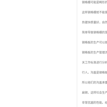
钢格栅可能是畸形
广东钢格板
这样钢格栅就不能
广西钢格板
热镀锌质量好，自然
云南钢格板
简单导致钢格栅的
湖南钢格板
钢格板的生产可以
湖北钢格板
钢格板的生产管理
江西钢格板
关工作标准进行分
山西钢格板
行人。沟盖是钢格
上海钢格板
所以他们的沟盖承
南京钢格板
扁钢，这样社会生
苏州钢格板
非常优越的性能。