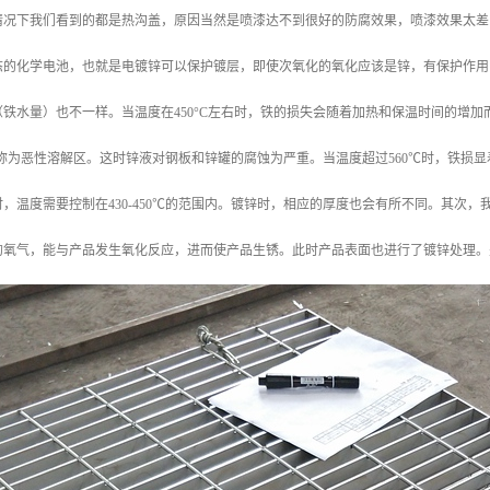
情况下我们看到的都是热沟盖，原因当然是喷漆达不到很好的防腐效果，喷漆效果太差
态的化学电池，也就是电镀锌可以保护镀层，即使次氧化的氧化应该是锌，有保护作用
铁水量）也不一样。当温度在450°C左右时，铁的损失会随着加热和保温时间的增加而
的循环称为恶性溶解区。这时锌液对钢板和锌罐的腐蚀为严重。当温度超过560℃时，铁损
，温度需要控制在430-450℃的范围内。镀锌时，相应的厚度也会有所不同。其次
的氧气，能与产品发生氧化反应，进而使产品生锈。此时产品表面也进行了镀锌处理。