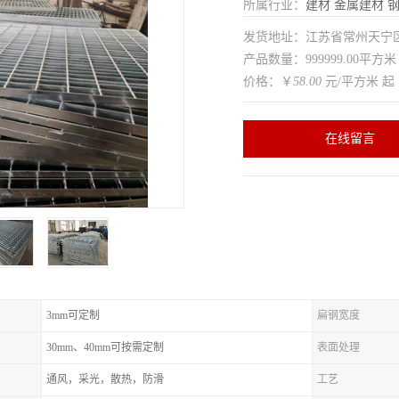
所属行业：
建材
金属建材
发货地址：江苏省常州天
产品数量：999999.00平方米
价格：￥
58.00
元/平方米 起
在线留言
3mm可定制
扁钢宽度
30mm、40mm可按需定制
表面处理
通风，采光，散热，防滑
工艺