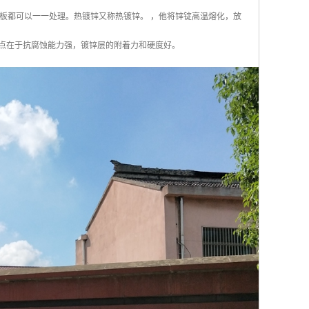
板都可以一一处理。热镀锌又称热镀锌。 ，他将锌锭高温熔化，放
优点在于抗腐蚀能力强，镀锌层的附着力和硬度好。