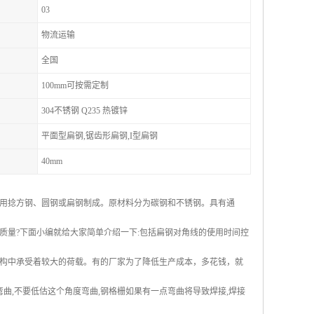
03
物流运输
全国
100mm可按需定制
304不锈钢 Q235 热镀锌
平面型扁钢,锯齿形扁钢,I型扁钢
40mm
用捻方钢、圆钢或扁钢制成。原材料分为碳钢和不锈钢。具有通
质量?下面小编就给大家简单介绍一下:包括扁钢对角线的使用时间控
构中承受着较大的荷载。有的厂家为了降低生产成本，多花钱，就
曲,不要低估这个角度弯曲,钢格栅如果有一点弯曲将导致焊接,焊接