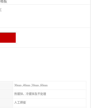
钢格板
宁区
30mm ,40mm ,50mm ,60mm
热镀锌、冷镀锌及不处理
人工焊接