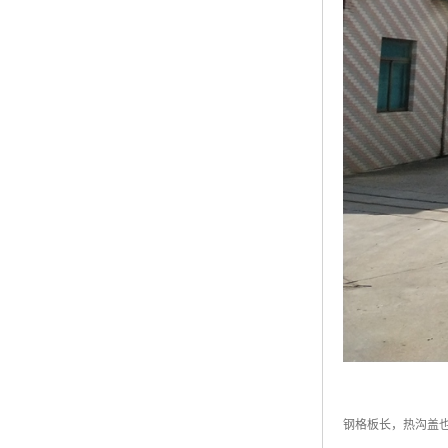
钢格板长，热沟盖