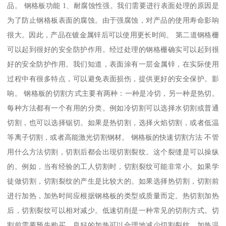
品。 钢格板功能 1、耐腐蚀性强。我们需要进行表面处理的原因是
为了防止钢格板表面的腐蚀。由于强腐蚀，对产品的使用寿命影响
很大。因此，产品在镀金属锌后可以使用更长时间。 第二道钢格栅
可以起到很好的安全防护作用。经过处理的钢格栅确实可以起到很
好的安全防护作用。我们知道，表面涂有一层金属锌，在实际使用
过程中有很多特点，可以避免表面损伤，提供更好的安全保护。影
响。 钢格板的切割方式主要有两种：一种是冷切，另一种是热切。
每种方法都有一个有用的分类。例如冷切割可以选择水切割或普通
切割，也可以选择锯切。如果是热切割，选择火焰切割，或者低温
等离子切割，或者高能激光切割钢材。 钢格板的快速切割方法 不管
用什么方法切割，切割后都会出现切割裂纹。这个裂缝是可以操纵
的。例如，当有经验的工人切割时，切割裂纹可能非常小。如果学
徒做切割，切割裂纹的产生是比较大的。如果选择热切割，切割前
进行加热，加热时间应根据钢格板的类型或质量而定。热切割加热
后，切割裂纹可以相对减少。低速切削是一种常见的切削方式。切
割前需要预先购买。良好的加热可以合理地减少切割裂纹。加热温