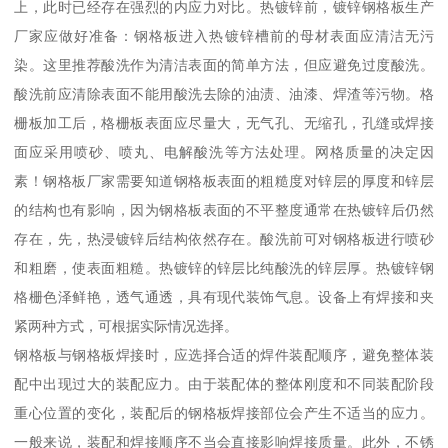
上，此时已经存在强烈的内应力对比。热镀锌前，镀锌钢格板生产
厂家应做好准备：钢格板进入热镀锌槽前的母材表面应清洁无污
染。这里推荐酸洗作为清洁表面的简单方法，但应避免过度酸洗。
酸洗前应清除表面不能用酸洗去除的油渍、油漆、焊渣等污物。格
栅板加工后，格栅板表面应尽量大，无气孔、无缩孔，孔缝或焊接
面应采用喷砂、喷丸、电解酸洗等方法处理。网格质量的决定因
素！钢格板厂家需要知道钢格板表面的粗糙度对锌层的厚度和锌层
的结构也有影响，因为钢格板表面的不平整度通常在热镀锌后仍然
存在，先，热浸镀锌后结构依然存在。酸洗前可对钢格板进行喷砂
和粗磨，使表面粗糙。热镀锌的锌层比纯酸洗的锌层厚。热镀锌钢
格栅色泽鲜艳，透气通透，具有现代装饰气息。设备上有焊接和夹
紧两种方式，可根据实际情况选择。
钢格板与钢格板焊接时，应选择合适的焊件装配顺序，避免整体装
配中出现过大的装配应力。由于装配体的整体刚度和不同装配阶段
重心位置的变化，装配后的钢格板焊接部位会产生不适当的应力。
一般来说，装配和焊接顺序不当会直接影响焊接质量。此外，不锈