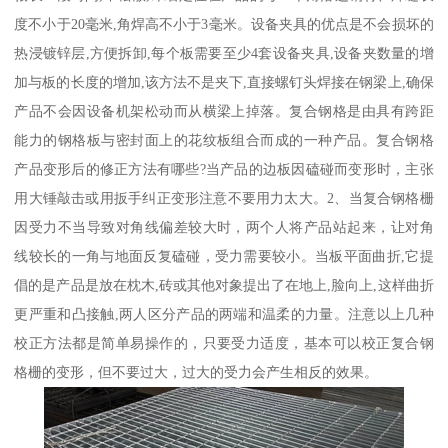
度不小于20毫米,角焊高不小于3毫米。设备夹具的优点是不会损坏的
热浸镀锌层,方便拆卸,每个板需要至少4套设备夹具,设备夹数量的增
加与板的长度的增加,该方法不是夹下,直接螺钉头焊接在钢梁上,确保
产品不会因设备机架松动而从横梁上掉落。复合钢格是由具有跨距
能力的钢格板与密封面上的花纹板组合而成的一种产品。复合钢格
产品变形后的修正方法有哪些?当产品的边板因磕碰而变形时，主张
用大锤敲击或用扳手纠正变形注意不要用力太大。2、当复合钢格栅
因受力不当导致对角线偏差较大时，两个人将产品站起来，让对角
线较长的一角与地面反复磕碰，受力需要较小。当板平面曲折,它提
倡的是产品是放在枕木,砖或其他对象提出了在地上,脸向上,这样曲折
更严重和凸接触,两人区分产品的两端和温柔的力量。注意以上几种
校正方法都是简单易操作的，只要受力适度，基本可以校正复合钢
格栅的变形，但不要过大，过大的受力会产生相反的效果。