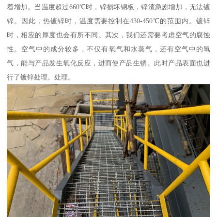
着增加。当温度超过660℃时，锌损坏钢板，锌渣急剧增加，无法镀
锌。因此，热镀锌时，温度需要控制在430-450℃的范围内。镀锌
时，相应的厚度也会有所不同。其次，我们还需要考虑空气的腐蚀
性。空气中的成分较多，不仅有氧气和水蒸气，还有空气中的氧
气，能与产品发生氧化反应，进而使产品生锈。此时产品表面也进
行了镀锌处理。处理。