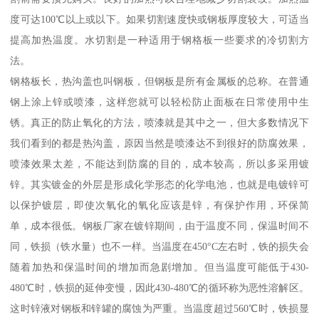
度可达100℃以上或以下。如果切割速度快或钢板厚度较大，可适当
提高加热温度。水切割是一种适用于钢格板一些要求的冷切割方
法。
钢格板长，热沟盖也叫钢板，但钢板是所有金属板的总称。在普通
钢上涂上锌或喷漆，这样您就可以轻松防止面板在日常使用中生
锈。真正的防止氧化的方法，喷漆就是其中之一，但大多数情况下
我们看到的都是热沟盖，原因当然是喷漆达不到很好的防腐效果，
喷漆效果太差，不能达到防腐的目的，成本较高，所以多采用镀
锌。其实镀金的外层是形成化学形态的化学电池，也就是电镀锌可
以保护镀层，即使次氧化的氧化应该是锌，有保护作用，环保简
单，成本很低。钢板厂家在镀锌期间，由于温度不同，保温时间不
同，铁损（铁水量）也不一样。当温度在450°C左右时，铁的损失会
随着加热和保温时间的增加而急剧增加。但当温度可能低于430-
480℃时，铁损的延伸变慢，因此430-480℃的循环称为恶性溶解区。
这时锌液对钢板和锌罐的腐蚀为严重。当温度超过560℃时，铁损显