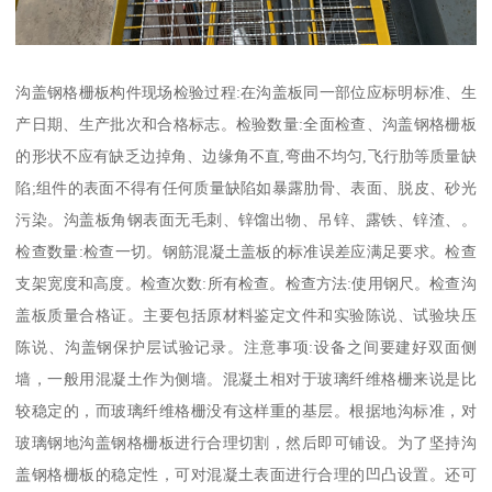
沟盖钢格栅板构件现场检验过程:在沟盖板同一部位应标明标准、生
产日期、生产批次和合格标志。检验数量:全面检查、沟盖钢格栅板
的形状不应有缺乏边掉角、边缘角不直,弯曲不均匀,飞行肋等质量缺
陷;组件的表面不得有任何质量缺陷如暴露肋骨、表面、脱皮、砂光
污染。沟盖板角钢表面无毛刺、锌馏出物、吊锌、露铁、锌渣、。
检查数量:检查一切。钢筋混凝土盖板的标准误差应满足要求。检查
支架宽度和高度。检查次数:所有检查。检查方法:使用钢尺。检查沟
盖板质量合格证。主要包括原材料鉴定文件和实验陈说、试验块压
陈说、沟盖钢保护层试验记录。注意事项:设备之间要建好双面侧
墙，一般用混凝土作为侧墙。混凝土相对于玻璃纤维格栅来说是比
较稳定的，而玻璃纤维格栅没有这样重的基层。根据地沟标准，对
玻璃钢地沟盖钢格栅板进行合理切割，然后即可铺设。为了坚持沟
盖钢格栅板的稳定性，可对混凝土表面进行合理的凹凸设置。还可