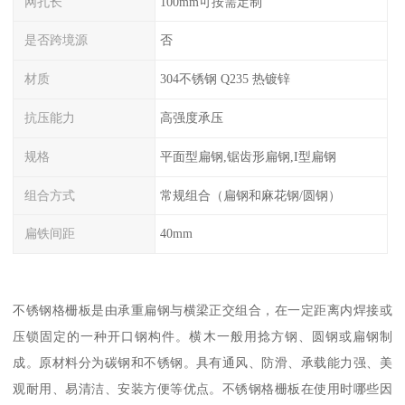
网孔长
100mm可按需定制
是否跨境源
否
材质
304不锈钢 Q235 热镀锌
抗压能力
高强度承压
规格
平面型扁钢,锯齿形扁钢,I型扁钢
组合方式
常规组合（扁钢和麻花钢/圆钢）
扁铁间距
40mm
不锈钢格栅板是由承重扁钢与横梁正交组合，在一定距离内焊接或
压锁固定的一种开口钢构件。横木一般用捻方钢、圆钢或扁钢制
成。原材料分为碳钢和不锈钢。具有通风、防滑、承载能力强、美
观耐用、易清洁、安装方便等优点。不锈钢格栅板在使用时哪些因