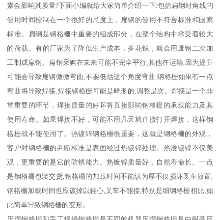
素会影响其质量?下面小编就给大家简单介绍一下:包括扁钢对角线的
使用时间控制在一个很好的尺度上，扁钢的使用不符合标准和国家
标准。扁钢是钢格栅中重要的组成部分，在整个结构中承受着较大
的荷载。有的厂家为了降低生产成本，多花钱，就会用废钢二次加
工制成扁钢。扁钢采购在未来可能不完全平行,其他在运输,因为提升
可能会导致扁钢微微弯曲,不要低估这个角度弯曲,钢格栅如果有一点
弯曲将导致焊接,焊接钢格栅可能是畸形的,调整是次。焊接是一个非
常重要的环节，焊接质量的好坏将直接影响钢格栅的承载能力及其
使用寿命。如果焊接不好，可能不用几天就直接打开焊接，这样钢
格栅就不能使用了。热镀锌钢格栅很重要，这就是钢格栅的外观，
客户对钢格栅的判断标准是表面经过热镀锌处理。热浸镀锌不仅美
观，更重要的是它的防锈能力。热镀锌质量好，自然寿命长。一点
是钢格栅包装交货,钢格栅的加载时间不能认为厚不仅损坏叉车放置,
钢格栅加载时间也应该掉以轻心,叉车不能接,特别是细钢格栅相比,如
此简单导致钢格栅的变形。
压焊钢格栅和手工焊接钢格栅是不同的机器压焊钢格栅是由耐高压