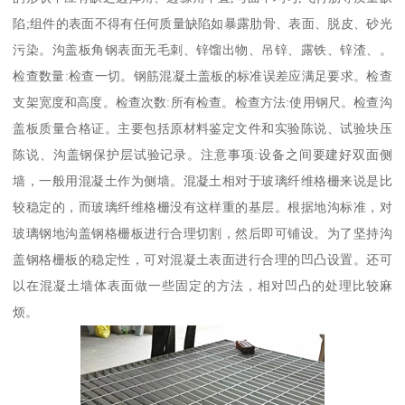
陷;组件的表面不得有任何质量缺陷如暴露肋骨、表面、脱皮、砂光
污染。沟盖板角钢表面无毛刺、锌馏出物、吊锌、露铁、锌渣、。
检查数量:检查一切。钢筋混凝土盖板的标准误差应满足要求。检查
支架宽度和高度。检查次数:所有检查。检查方法:使用钢尺。检查沟
盖板质量合格证。主要包括原材料鉴定文件和实验陈说、试验块压
陈说、沟盖钢保护层试验记录。注意事项:设备之间要建好双面侧
墙，一般用混凝土作为侧墙。混凝土相对于玻璃纤维格栅来说是比
较稳定的，而玻璃纤维格栅没有这样重的基层。根据地沟标准，对
玻璃钢地沟盖钢格栅板进行合理切割，然后即可铺设。为了坚持沟
盖钢格栅板的稳定性，可对混凝土表面进行合理的凹凸设置。还可
以在混凝土墙体表面做一些固定的方法，相对凹凸的处理比较麻
烦。