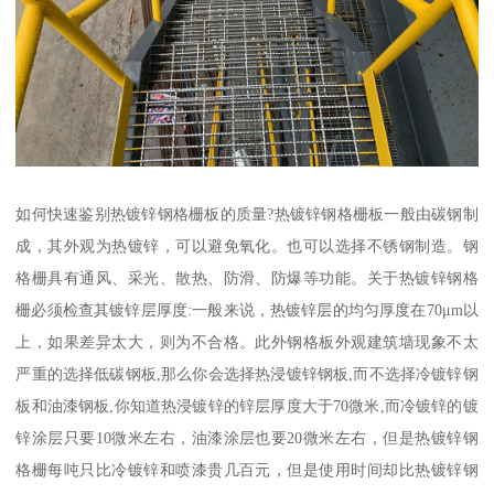
如何快速鉴别热镀锌钢格栅板的质量?热镀锌钢格栅板一般由碳钢制
成，其外观为热镀锌，可以避免氧化。也可以选择不锈钢制造。钢
格栅具有通风、采光、散热、防滑、防爆等功能。关于热镀锌钢格
栅必须检查其镀锌层厚度:一般来说，热镀锌层的均匀厚度在70μm以
上，如果差异太大，则为不合格。此外钢格板外观建筑墙现象不太
严重的选择低碳钢板,那么你会选择热浸镀锌钢板,而不选择冷镀锌钢
板和油漆钢板,你知道热浸镀锌的锌层厚度大于70微米,而冷镀锌的镀
锌涂层只要10微米左右，油漆涂层也要20微米左右，但是热镀锌钢
格栅每吨只比冷镀锌和喷漆贵几百元，但是使用时间却比热镀锌钢