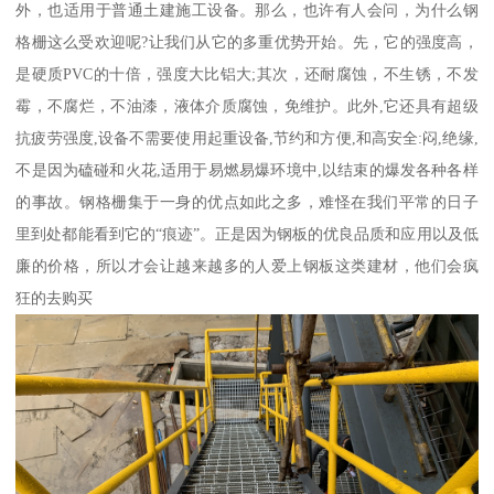
外，也适用于普通土建施工设备。那么，也许有人会问，为什么钢
格栅这么受欢迎呢?让我们从它的多重优势开始。先，它的强度高，
是硬质PVC的十倍，强度大比铝大;其次，还耐腐蚀，不生锈，不发
霉，不腐烂，不油漆，液体介质腐蚀，免维护。此外,它还具有超级
抗疲劳强度,设备不需要使用起重设备,节约和方便,和高安全:闷,绝缘,
不是因为磕碰和火花,适用于易燃易爆环境中,以结束的爆发各种各样
的事故。钢格栅集于一身的优点如此之多，难怪在我们平常的日子
里到处都能看到它的“痕迹”。正是因为钢板的优良品质和应用以及低
廉的价格，所以才会让越来越多的人爱上钢板这类建材，他们会疯
狂的去购买