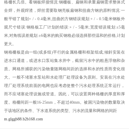
格栅长几倍。看钢板焊接情况:钢栅板、扁钢和承重扁钢需求整体式
全焊，外观焊渣，焊丝需要取钢壳板扁钢和扭曲方钢的原料情况:一
般平错了规划+ / - 0.4毫米,扭曲的方钢错误规划:+ / - 0.5毫米钢板外
观尺寸错误:钢格板工厂计划的错误:+ / - 5毫米;宽度错误规划:±5毫
米,对角线误差规划:±6毫米的购买钢格必须选择那些温和的价格,计划
更大。
钢格栅板是由一组(或多组)平行的金属格栅和框架组成;倾斜安装在
进水口通道，或进水口泵站集水井中，截留污水中的粗悬浮物和杂
质。网格所捕获的污染物量随网格间距的选择和水的性质而变化很
大。一般不堵塞水泵站和水处理厂处理设备为原则。安装在污水处
理厂处理系统前面的电网也应考虑使整个污水处理系统正常运行，
而不应堵塞处理设施或管道。因此，可以设置两种格栅的厚度和厚
度。格栅间距一般16-25mm，不超过40mm。被困污染物的数量取决
于该地区的条件、下水道系统的类型、污水的流量和网格的间距
m.glggb88.b2b168.com