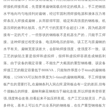
焊接机焊接而成，先需要将扁钢装载在特定的模具上，手工把钢筋
水平地向均匀地排列好扁钢，经过牢固利用焊接电源和液体压力将
焊条压入焊接成扁钢，从而获得牢固、稳定和高强度的钢格板。机
器压焊的效率比较高，生产尺寸的宽度不会超过1.2米，因为机器焊
接有一定的尺寸，一些形状的钢格板不是机器生产的，只能手工焊
接。这种焊接过程受设备、电流和电压的影响。该工艺与原扁钢的
水平有关。扁钢宽度误差大，会影响焊接强度，使强度不一致。该
工艺的缺陷主要是假焊和虚拟焊，假焊和虚拟焊容易造成钢筋剥
落。由于设备的额定容量，不能生产大截面的重型钢格栅。该设备
焊接工艺的额定容量低于800KVA，只能制作厚度小于4mm的扁钢格
网板，1250KVA可以制作厚度为5~6mm的扁钢格网板。手工焊接钢
板产生的需要打孔,在扁钢条列入洞点焊,梁和板会有一定的差距,但每
个接触点的焊接、扁钢和麻花钢相当于融化连接,所以焊接将变得更
强,强度将会改善,但看起来不如压焊美观。生产工艺比较灵活，产品
多样化，基本上可以生产出全系列的钢格板，在生产重型钢格板方