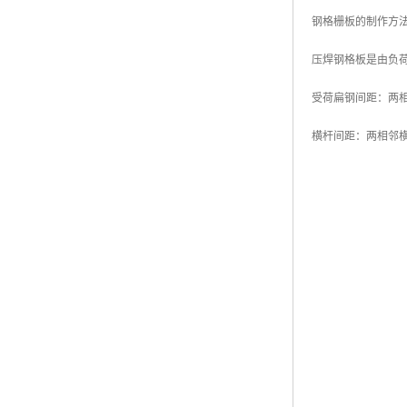
钢格栅板的制作方
压焊钢格板是由负
受荷扁钢间距：两相
横杆间距：两相邻横