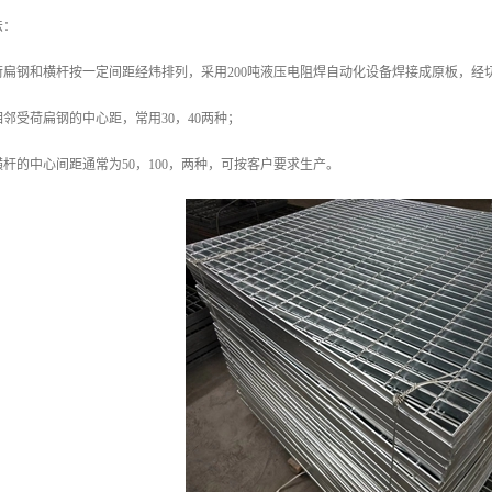
法：
荷扁钢和横杆按一定间距经炜排列，采用200吨液压电阻焊自动化设备焊接成原板，经
邻受荷扁钢的中心距，常用30，40两种；
杆的中心间距通常为50，100，两种，可按客户要求生产。