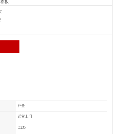
钢格板
宁区
米
齐全
送货上门
Q235