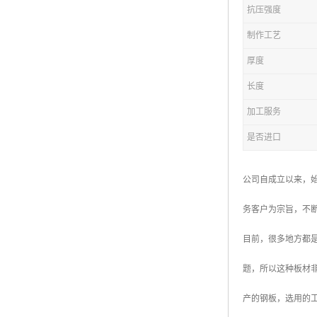
抗压强度
复合钢格板
制作工艺
热浸锌钢格板
厚度
钢格板厂家
长度
热镀锌钢格板
加工服务
是否进口
江苏钢格板
浙江钢格板
公司自成立以来，
山东钢格板
务客户为宗旨，不
福建钢格板
目前，很多地方都
安徽钢格板
题，所以这种板材
河南钢格板
产的钢板，选用的
陕西钢格板