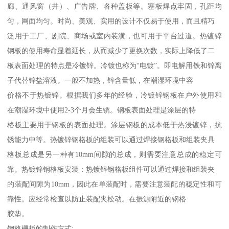
廊、通风窗（井）、广告牌、各种盖板等。塞板焊点牢固，孔距均
匀，网面均匀。时尚、美观、实用的设计不仅易于使用，而且精巧
泛用于工厂、剧院、商场或室内装潢，也可用于平台过道。热镀锌
钢板的使用寿命显着延长，从而减少了更换次数，实际上降低了二
板表面处理的特点是冷镀锌。冷镀也称为“电镀”。即电解用铁和锌离
子代替锌盐溶液。一般不加热，锌含量低，在潮湿环境中容
价格不于热镀锌。根据我们多年的经验，冷镀锌钢板在户外使用和
在潮湿环境中使用2-3个月会生锈。钢板表面处理是涂层的特
格板主要用于钢板的表面处理。涂层钢板的成本低于热浸镀锌，抗
锈能力中等。热镀锌钢格板的组装可以通过焊接钢格板和组装夹具
格板总成是另一种有10mm间隙的总成，则需要注意总成的稳定可
靠。热镀锌钢格板安装：热镀锌钢格板组件可以通过焊接和组装夹
的装配间隙为10mm，因此在单装配时，需要注意装配的稳定性和可
靠性。应经常检查以防止装配夹松动。在振源附近的钢格
胶垫。
钢格栅板的制作方式: