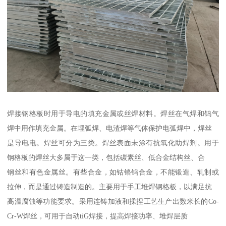
焊接钢格板时用于导电的填充金属或丝焊材料。焊丝在气焊和钨气
焊中用作填充金属。在埋弧焊、电渣焊等气体保护电弧焊中，焊丝
是导电电。焊丝可分为三类。焊丝表面未涂有抗氧化助焊剂。用于
钢格板的焊丝大多属于这一类，包括碳素丝、低合金结构丝、合
钢丝和有色金属丝。有些合金，如钴铬钨合金，不能锻造、轧制或
拉伸，而是通过铸造制造的。主要用于手工堆焊钢格板，以满足抗
高温腐蚀等功能要求。采用连铸加液和揉捏工艺生产出数米长的Co-
Cr-W焊丝，可用于自动tiG焊接，提高焊接功率、堆焊层质