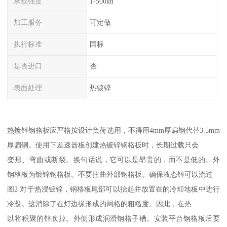
承载强度
1-500kn
加工服务
可定做
执行标准
国标
是否进口
否
表面处理
热镀锌
热镀锌钢格板应严格按设计负荷选用，不得用4mm厚扁钢代替3.5mm
厚扁钢。使用下差速器板创建热镀锌钢格板时，长期过载只会
变形、弯曲或断裂。换句话说，它可以是昂贵的，而不是低的。外
钢格板为镀锌钢格板。不要扭曲外部钢格板。确保液态锌可以流过
图2 对于热浸镀锌，钢格板尾部可以抬起并放置在的冷却地板中进行
冷凝。这消除了在灯边缘形成的网格的粗糙度。因此，在热
以将积聚的锌吹掉。外侧形成润滑钢格子槽。安装平台钢格板后要