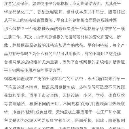
注意定期保养。如果使用平台钢格板，应定期清洁表面。尤其是平
锌层易被化工厂、强酸强碱破坏。钢格板本身并不昂贵。随着锌层
从平台上的钢格板表面脱落，平台上的钢格板表面迅速腐蚀并逐
那么保护？平台钢格栅表面的镀锌层是平台钢格栅后续维护的一项
主要工作。其次，由于高原钢板的硬度随着材料的变化而变化，所
载，并根据高原钢板的规格施加适当的载荷。平台钢格板，每个产
品都有寿命吗？为什么有的产品可以用很久，有的不能用？这是修
台钢网板的后续维护尤为重要，因为平台钢网板的后续维护是保证
平台钢网板使用寿命的重要方面。
钢格栅沟盖现在广泛的出现在我们的生活中，今天我们就来介绍一
下沟盖的基本特点。槽盖采用钢板制成，多种型号可适应不同跨距
荷载和要求。适用于市政道路、园林设施、小区、学校、体育场馆
等管理场所。根据不同的应用，不同规格的沟(井)盖表面可热浸镀
锌、冷镀锌(镀锌)或免处理。天沟盖板主要应用于一些工厂和小区，
主要是因为水泥天沟盖板经常被压碎，路面受损。因此，由钢板制
成的槽盖适用于不同的荷载。由于其结构简单、重量轻、承载能力