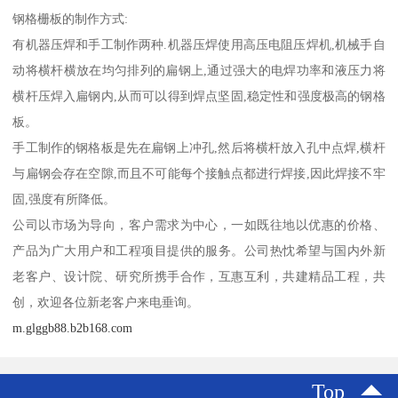
钢格栅板的制作方式:
有机器压焊和手工制作两种.机器压焊使用高压电阻压焊机,机械手自
动将横杆横放在均匀排列的扁钢上,通过强大的电焊功率和液压力将
横杆压焊入扁钢内,从而可以得到焊点坚固,稳定性和强度极高的钢格
板。
手工制作的钢格板是先在扁钢上冲孔,然后将横杆放入孔中点焊,横杆
与扁钢会存在空隙,而且不可能每个接触点都进行焊接,因此焊接不牢
固,强度有所降低。
公司以市场为导向，客户需求为中心，一如既往地以优惠的价格、
产品为广大用户和工程项目提供的服务。公司热忱希望与国内外新
老客户、设计院、研究所携手合作，互惠互利，共建精品工程，共
创，欢迎各位新老客户来电垂询。
m.glggb88.b2b168.com
Top