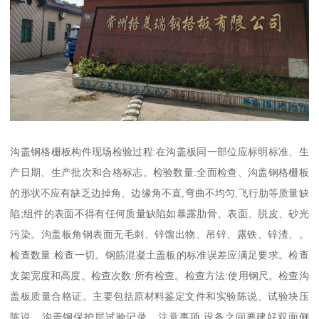
沟盖钢格栅板构件现场检验过程:在沟盖板同一部位应标明标准、生
产日期、生产批次和合格标志。检验数量:全面检查、沟盖钢格栅板
的形状不应有缺乏边掉角、边缘角不直,弯曲不均匀,飞行肋等质量缺
陷;组件的表面不得有任何质量缺陷如暴露肋骨、表面、脱皮、砂光
污染。沟盖板角钢表面无毛刺、锌馏出物、吊锌、露铁、锌渣、。
检查数量:检查一切。钢筋混凝土盖板的标准误差应满足要求。检查
支架宽度和高度。检查次数:所有检查。检查方法:使用钢尺。检查沟
盖板质量合格证。主要包括原材料鉴定文件和实验陈说、试验块压
陈说、沟盖钢保护层试验记录。注意事项:设备之间要建好双面侧