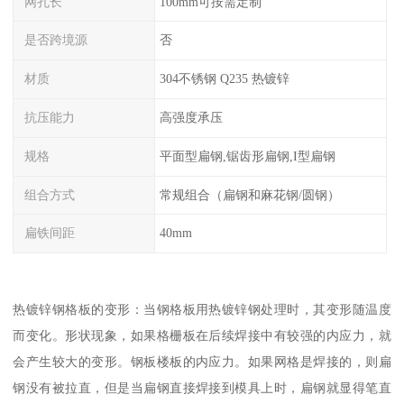
网孔长
100mm可按需定制
是否跨境源
否
材质
304不锈钢 Q235 热镀锌
抗压能力
高强度承压
规格
平面型扁钢,锯齿形扁钢,I型扁钢
组合方式
常规组合（扁钢和麻花钢/圆钢）
扁铁间距
40mm
热镀锌钢格板的变形：当钢格板用热镀锌钢处理时，其变形随温度
而变化。形状现象，如果格栅板在后续焊接中有较强的内应力，就
会产生较大的变形。钢板楼板的内应力。如果网格是焊接的，则扁
钢没有被拉直，但是当扁钢直接焊接到模具上时，扁钢就显得笔直