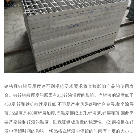
钢格栅镀锌层厚度达不到规范要求要求将直接影响产品的使用寿
命。镀锌钢板厚度的原因有:(1)锌液温度的影响。当锌液的温度低于
430度,锌和铁扩散速度较低,不容易产生满足铁和锌合金层,整个涂层
薄,当温度是460度锌层加厚,当温度继续上升,锌液薄,锌层和薄,因此需
要严格控制锌液的温度，以保证钢板质量的稳定性。(2)钢格板在锌
液中停留时间的影响。钢晶格在锌液中停留的时间有一定的大小，