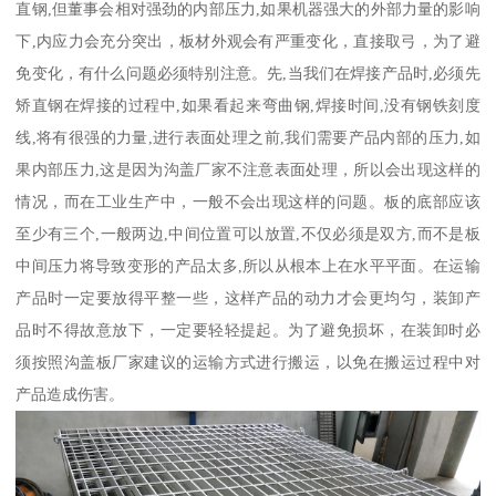
直钢,但董事会相对强劲的内部压力,如果机器强大的外部力量的影响
下,内应力会充分突出，板材外观会有严重变化，直接取弓，为了避
免变化，有什么问题必须特别注意。先,当我们在焊接产品时,必须先
矫直钢在焊接的过程中,如果看起来弯曲钢,焊接时间,没有钢铁刻度
线,将有很强的力量,进行表面处理之前,我们需要产品内部的压力,如
果内部压力,这是因为沟盖厂家不注意表面处理，所以会出现这样的
情况，而在工业生产中，一般不会出现这样的问题。板的底部应该
至少有三个,一般两边,中间位置可以放置,不仅必须是双方,而不是板
中间压力将导致变形的产品太多,所以从根本上在水平平面。在运输
产品时一定要放得平整一些，这样产品的动力才会更均匀，装卸产
品时不得故意放下，一定要轻轻提起。为了避免损坏，在装卸时必
须按照沟盖板厂家建议的运输方式进行搬运，以免在搬运过程中对
产品造成伤害。