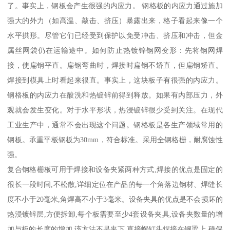
了。事实上，钢板会产生很强的内应力。 钢格板的内应力通过施加
强大的外力（如高温、敲击、挤压）暴露出来，格子看起来像一个
水平拱形。尽管它们已经受到保护以免受冲击、挤压和冲击，但金
属丝网袋仍在运输途中。如何防止热镀锌钢网变形：先将钢网焊
接，使扁钢平直。扁钢弯曲时，焊接时扁钢不矫直，但扁钢矫直。
焊接到模具上时看起来很直。事实上，这块板子有很强的内应力。
钢格板的内应力在酸洗和热镀锌前得到释放。如果有内部压力，外
观就会发生变化。对于水平形状，热浸镀锌很少受到关注。在现代
工业生产中，通常不会出现这个问题。钢格板是各生产领域常用的
钢板。承重平板钢板为30mm，符合标准。采用全钢格栅，耐腐蚀性
强。
复合钢格栅板可用于焊接和设备夹紧两种方式,焊接的优点是固定的
很长一段时间,不松散,详细定位在产品的每一个角落边钢材、焊缝长
度不小于20毫米,角焊高不小于3毫米。设备夹具的优点是不会损坏的
热浸镀锌层,方便拆卸,每个板需要至少4套设备夹具,设备夹数量的增
加与板的长度的增加,该方法不是夹下,直接螺钉头焊接在钢梁上,确保