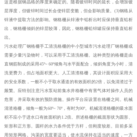
这是根据钢晶格的厚度来确定的。随着镀锌时间的延长，会增加镀
层厚度，但镀锌时间过长会使锌层变脆，但会影响质量。(3)钢格从
锌液中提取方法的影响。钢格栅从锌液中铅析出时应保持垂直铅析
出，钢格栅倾斜的锌层较薄，因此，钢格栅铅锌罐应保持垂直铅析
出。
污水处理厂钢格栅手工清洗格栅的中小型城市污水处理厂钢格栅或
需要少量污染物时，可以采用手工清洗格栅。这种类型的格栅是由
直钢筋制成的采用45º~ 60º倾角与水平面配合，倾斜角度为小时，清
洗更费力，但占地面积更大。人工清渣格栅，其设计面积应采用大
的安全系数，一般不小于取水通道的有效面积的2倍，以免清渣过于
频繁。应特别注意污水泵站前集水井格栅中有害气体对操作人员的
危害，并采取有效的预防措施。操作平台应设置在格栅之间。机械
清渣格栅，倾角一般为60º~ 70º，有时为90º。机械清渣格栅的吸水面
积不应小于进水口有效面积的1.2倍。所述格栅的截面形状为圆形、
矩形和正方形。圆杆的水力条件优于方杆，但刚度较差。目前多采
用矩形网格。沟渠的宽度要适当，使水流保持在适当的速度，一方