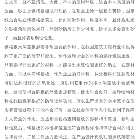
面太高，就不宜清洗。因此，不同的应用环境，适合不同高度的月
压面。砂面是钢槽格栅成型后的，在顶面上涂一层粗石英砂，固定
线后会粘在钢槽格栅表面，起到防滑作用。厚度不均，且外观毛糙
的砂棱角防滑效果好，外观砂防滑工作少可差，砂子太多会露出砂
子，而且外表耐腐蚀性差。
钢格板天沟盖板起着非常重要的作用，在我国建筑工程行业中也得
到了更广泛的研究和应用。制作这种胎面的材料的选择也很重要。
只有选择开发更好的材料，才能做出系统性能更好的胎面。在选材
方面，可以学习钢格板。作为企业的好材料，从分析得知这款教材
可以达到很好的抗氧化性，所以用它制作的排水沟盖板不会被氧
化，这也使得台阶板的外侧更加精致，使用时会更好。这种结构材
料在我国也有很好的防滑控制功能，所以生产出来的雨水篦子在使
用和管理过程中可能不会打滑，这在社会保障体系中也起到了保障
工人安全的作用。应逐步目视检查钢格板的形状和平整度。核对国
标信息后，钢格板的标准和偏差应符合课程标准和供货合同的相关
法律要求。二是工作压力测试法。在产品设计负载功能测试确定能