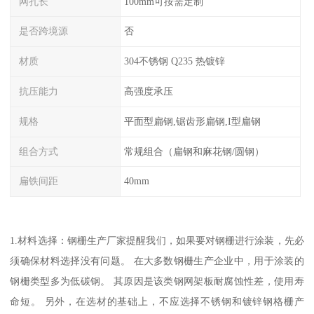
网孔长
100mm可按需定制
是否跨境源
否
材质
304不锈钢 Q235 热镀锌
抗压能力
高强度承压
规格
平面型扁钢,锯齿形扁钢,I型扁钢
组合方式
常规组合（扁钢和麻花钢/圆钢）
扁铁间距
40mm
1.材料选择：钢栅生产厂家提醒我们，如果要对钢栅进行涂装，先必
须确保材料选择没有问题。 在大多数钢栅生产企业中，用于涂装的
钢栅类型多为低碳钢。 其原因是该类钢网架板耐腐蚀性差，使用寿
命短。 另外，在选材的基础上，不应选择不锈钢和镀锌钢格栅产