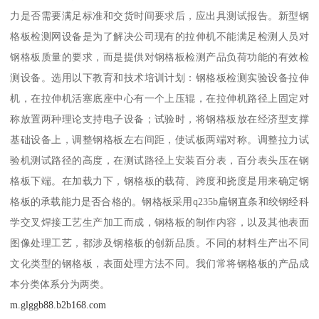
力是否需要满足标准和交货时间要求后，应出具测试报告。新型钢
格板检测网设备是为了解决公司现有的拉伸机不能满足检测人员对
钢格板质量的要求，而是提供对钢格板检测产品负荷功能的有效检
测设备。选用以下教育和技术培训计划：钢格板检测实验设备拉伸
机，在拉伸机活塞底座中心有一个上压辊，在拉伸机路径上固定对
称放置两种理论支持电子设备；试验时，将钢格板放在经济型支撑
基础设备上，调整钢格板左右间距，使试板两端对称。调整拉力试
验机测试路径的高度，在测试路径上安装百分表，百分表头压在钢
格板下端。在加载力下，钢格板的载荷、跨度和挠度是用来确定钢
格板的承载能力是否合格的。钢格板采用q235b扁钢直条和绞钢经科
学交叉焊接工艺生产加工而成，钢格板的制作内容，以及其他表面
图像处理工艺，都涉及钢格板的创新品质。不同的材料生产出不同
文化类型的钢格板，表面处理方法不同。我们常将钢格板的产品成
本分类体系分为两类。
m.glggb88.b2b168.com