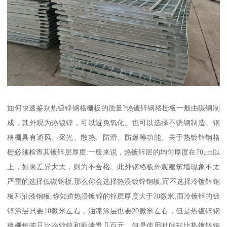
如何快速鉴别热镀锌钢格栅板的质量?热镀锌钢格栅板一般由碳钢制
成，其外观为热镀锌，可以避免氧化。也可以选择不锈钢制造。钢
格栅具有通风、采光、散热、防滑、防爆等功能。关于热镀锌钢格
栅必须检查其镀锌层厚度:一般来说，热镀锌层的均匀厚度在70μm以
上，如果差异太大，则为不合格。此外钢格板外观建筑墙现象不太
严重的选择低碳钢板,那么你会选择热浸镀锌钢板,而不选择冷镀锌钢
板和油漆钢板,你知道热浸镀锌的锌层厚度大于70微米,而冷镀锌的镀
锌涂层只要10微米左右，油漆涂层也要20微米左右，但是热镀锌钢
格栅每吨只比冷镀锌和喷漆贵几百元，但是使用时间却比热镀锌钢