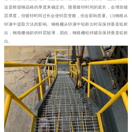
这是根据钢晶格的厚度来确定的。随着镀锌时间的延长，会增加镀
层厚度，但镀锌时间过长会使锌层变脆，但会影响质量。(3)钢格从
锌液中提取方法的影响。钢格栅从锌液中铅析出时应保持垂直铅析
出，钢格栅倾斜的锌层较薄，因此，钢格栅铅锌罐应保持垂直铅析
出。