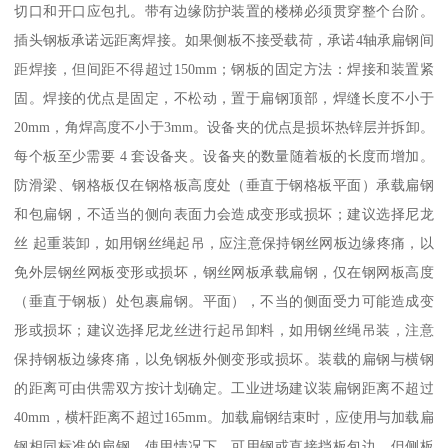
切口和开口应包扎。带有边缘防护装置的楼梯必须贯穿整个台阶。
插头钢板承诺远距离焊接。如果侧板不接受载荷，承诺4轴承扁钢间
距焊接，但间距不得超过150mm；钢板的固定方法：焊接和装置紧
固。焊接的优点是固定，不松动，置于扁钢顶部，焊缝长度不小于
20mm，角焊高度不小于3mm。设备夹的优点是损坏热锌层并拆卸。
每个板至少需要 4 套设备夹。设备夹的数量随着板的长度而增加。
防滑梁、钢格板仅在钢格板高度处（垂直于钢格板平面）承载扁钢
和包扁钢，不适当的侧向表面力会造成变形或损坏；建议选择尼龙
丝 起重装卸，如用钢丝绳起吊，应注意保持钢丝网板边缘疼痛，以
免外层钢丝网板变形或损坏，钢丝网板承载扁钢，仅在钢网板高度
（垂直于钢板）处包裹扁钢。平面），不当的侧面受力可能造成变
形或损坏；建议选择尼龙丝进行起吊卸料，如用钢丝绳吊装，注意
保持钢板边缘疼痛，以免钢板外侧变形或损坏。装载的扁钢与横钢
的距离可由供需双方按计划确定。工业进场建议装扁钢距离不超过
40mm，横杆距离不超过165mm。加载扁钢结束时，应使用与加载扁
钢相同标准的扁钢。使用情况下，可用钢或直接挡板包边，但侧板