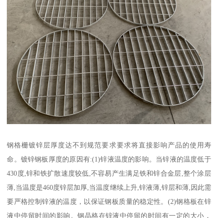
钢格栅镀锌层厚度达不到规范要求要求将直接影响产品的使用寿
命。镀锌钢板厚度的原因有:(1)锌液温度的影响。当锌液的温度低于
430度,锌和铁扩散速度较低,不容易产生满足铁和锌合金层,整个涂层
薄,当温度是460度锌层加厚,当温度继续上升,锌液薄,锌层和薄,因此需
要严格控制锌液的温度，以保证钢板质量的稳定性。(2)钢格板在锌
液中停留时间的影响。钢晶格在锌液中停留的时间有一定的大小，