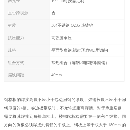
网孔长
100mm可按需定制
是否跨境源
否
材质
304不锈钢 Q235 热镀锌
抗压能力
高强度承压
规格
平面型扁钢,锯齿形扁钢,I型扁钢
组合方式
常规组合（扁钢和麻花钢/圆钢）
扁铁间距
40mm
钢格板的焊接高度不应小于包边扁钢的厚度，焊缝长度不应小于扁
钢厚度的4倍。卷边板带载时，不允许远距离焊接。对于承重扁钢，
需要将其焊接到每根单杠上。楼梯踏板端需要在一侧完全焊接。同
方向的侧板必须焊接到装载的平板上。钢板上等于或大于 180mm 的