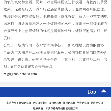
的氧气氧化和生锈。同时，对金属格栅板进行改进，有较好的承受
效果。无论是行人、汽车行业还是其他孩子，金属网都可以处理。
热浸镀锌又称热浸镀锌。他在高温下熔化锌锭，放入一些重要的电
源材料，将金属结构浸入一个镀锌槽的水中，在那里一层锌附着在
金属部件上。热浸镀锌的优点是耐腐蚀性强，镀锌层附着力好，硬
度好。
公司以市场为导向，客户需求为中心，一如既往地以优惠的价格、
产品为广大用户和工程项目提供的服务。公司热忱希望与国内外新
老客户、设计院、研究所携手合作，互惠互利，共建精品工程，共
创，欢迎各位新老客户来电垂询。
m.glggb88.b2b168.com
Top
主营产品：无锡钢格板 钢格板安装夹 复合钢格板 插接钢格板 平台钢格板 异形钢格板
版权所有：常州市格美瑞钢格板有限公司