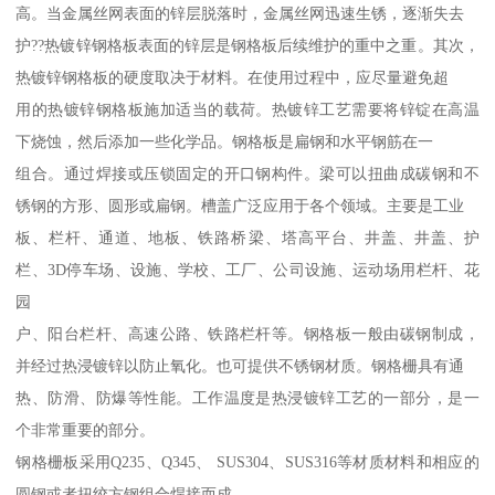
高。当金属丝网表面的锌层脱落时，金属丝网迅速生锈，逐渐失去
护??热镀锌钢格板表面的锌层是钢格板后续维护的重中之重。其次，
热镀锌钢格板的硬度取决于材料。在使用过程中，应尽量避免超
用的热镀锌钢格板施加适当的载荷。热镀锌工艺需要将锌锭在高温
下烧蚀，然后添加一些化学品。钢格板是扁钢和水平钢筋在一
组合。通过焊接或压锁固定的开口钢构件。梁可以扭曲成碳钢和不
锈钢的方形、圆形或扁钢。槽盖广泛应用于各个领域。主要是工业
板、栏杆、通道、地板、铁路桥梁、塔高平台、井盖、井盖、护
栏、3D停车场、设施、学校、工厂、公司设施、运动场用栏杆、花
园
户、阳台栏杆、高速公路、铁路栏杆等。钢格板一般由碳钢制成，
并经过热浸镀锌以防止氧化。也可提供不锈钢材质。钢格栅具有通
热、防滑、防爆等性能。工作温度是热浸镀锌工艺的一部分，是一
个非常重要的部分。
钢格栅板采用Q235、Q345、 SUS304、SUS316等材质材料和相应的
圆钢或者扭绞方钢组合焊接而成。