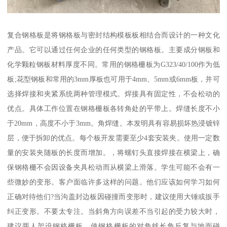
复合钢格板是将钢格板与密封结构模板板相结合而设计的一种文化
产品。它可以通过任何企业的任何类型的钢格板。主要成分钢板和
化学颗粒钢板材料厚度不同。常用的钢格栅板为G323/40/100作为低
板;花型钢板和常用的3mm厚板也可用于4mm、5mm或6mm板，并可
选择焊接和夹紧系统两种管理模式。焊接具有固定性，不会松动的
优点。具体工作位置在钢格栅板各转角处的平带上。焊缝长度不小
于20mm，高度不小于3mm。角焊缝。本发明具有容易损坏热浸镀锌
层，便于拆卸的优点。每个板开发需要至少4套安装夹。使用一定数
量的安装夹随板的长度而增加。，将螺钉头直接焊接在横梁上，确
保钢格栅不会因设备夹具松动而从横梁上滑落。学生可能不会有一
些微妙的变形。客户面临许多这样的问题。他们应该如何学习如何
正确对待他们?当沟盖封边板因碰撞而变形时，建议使用大锤或扳手
纠正变形。不要太专注。当斜角方向误差不当引起的受力较大时，
建议两人架设钢格栅板，使钢格栅板的对角线长角反复与地面碰