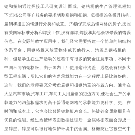
钢和扭钢通过焊接工艺研究设计而成。钢格栅的生产管理流程如
下:①按公司客户服务的要求切割扁钢和扭钢。②根据准备模具结构,
扁钢和扭曲的钢进行分类和放置。(3)确保完成后钢网格的房子,按照
有关国家标准分析和焊接工作,没有漏焊,焊接和其他低级错误的错误
信息。在实际的教学应用中，我们经常需要搭建一个简单的钢结构
体系平台，用钢格板来放置物体或其他行人。沟盖是钢格板的一
种，但是学生在生产活动的过程中有很多的安全注意事项，不同于
中国不同的钢格板。由于国内工厂使用这种沟盖，必然会有很多大
型工程车辆，所以它们的沟盖承载能力在一定程度上是比较好的。
这时，我们的老师要充分考虑扁钢和扭钢沟盖的布置方向。通常在
大型汽车市场,汽车工厂,车间工人用扁钢的短边方向,使社会生产的承
载能力的沟盖板需求将高于普通钢网格的承载能力更科学、更。在
时间和成本上，它也会比普通钢格板寿命长。热镀锌金属格栅具有
优良的性能。经过热镀锌表面数据处理后，金属格栅表面会形成一
层锌层。锌层可以很好地保护环境中的金属。格栅防止它被空气中