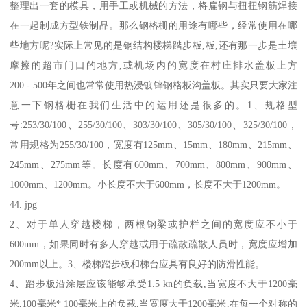
整理出一套的模具，用手工或机械的方法，将扁钢与扭扭钢筋焊接
在一起制成方型铁制品。那么钢格栅的用途有哪些，经常使用在哪
些地方呢?实际上常见的是钢结构楼梯踏步板,板,还有那一步是土壤
摩擦的超市门口的地方,或机场内的宽度在村庄排水盖板上方
200 - 500年之间也常常使用热浸镀锌钢格板沟盖板。其实只要大家注
意一下钢格栅在我们生活中的运用还是很多的。1、规格型
号:253/30/100、255/30/100、303/30/100、305/30/100、325/30/100，
常用规格为255/30/100，宽度有125mm、15mm、180mm、215mm、
245mm、275mm等。长度有600mm、700mm、800mm、900mm、
1000mm、1200mm。小长度不大于600mm，长度不大于1200mm。
44. jpg
2、对于单人穿越楼梯，两根钢梁或护栏之间的宽度应不小于
600mm，如果同时有多人穿越或用于疏散疏散人员时，宽度应增加
200mm以上。3、楼梯踏步板和梯台应具有良好的防滑性能。
4、踏步板沿涂层应该能够承受1.5 kn的负载,当宽度不大于1200毫
米,100毫米* 100毫米上的负载,当宽度大于1200毫米,在每一个对称的