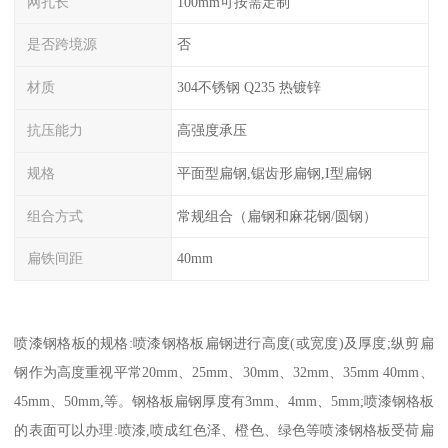
网孔长
100mm可按需定制
是否跨境源
否
材质
304不锈钢 Q235 热镀锌
抗压能力
高强度承压
规格
平面型扁钢,锯齿形扁钢,I型扁钢
组合方式
常规组合（扁钢和麻花钢/圆钢）
扁铁间距
40mm
喷漆钢格板的规格:喷漆钢格板扁钢进行高度(或宽度)及厚度;纵剪扁
钢作为高度重视平常20mm、25mm、30mm、32mm、35mm 40mm、
45mm、50mm,等。钢格板扁钢厚度有3mm、4mm、5mm;喷漆钢格板
的表面可以办理:喷漆,喷成红色泽、橙色、绿色等喷漆钢格板受荷扁