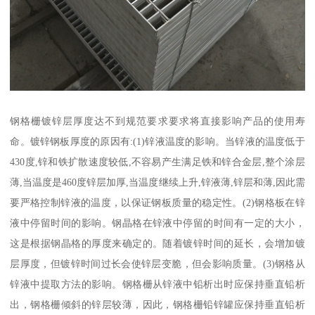
钢格栅镀锌层厚度达不到规范要求要求将直接影响产品的使用寿
命。镀锌钢板厚度的原因有:(1)锌液温度的影响。当锌液的温度低于
430度,锌和铁扩散速度较低,不容易产生满足铁和锌合金层,整个涂层
薄,当温度是460度锌层加厚,当温度继续上升,锌液薄,锌层和薄,因此需
要严格控制锌液的温度，以保证钢板质量的稳定性。(2)钢格板在锌
液中停留时间的影响。钢晶格在锌液中停留的时间有一定的大小，
这是根据钢晶格的厚度来确定的。随着镀锌时间的延长，会增加镀
层厚度，但镀锌时间过长会使锌层变脆，但会影响质量。(3)钢格从
锌液中提取方法的影响。钢格栅从锌液中铅析出时应保持垂直铅析
出，钢格栅倾斜的锌层较薄，因此，钢格栅铅锌罐应保持垂直铅析