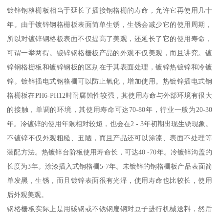
镀锌钢格栅板相当于延长了插接钢格栅的寿命，允许它再使用几十
年。由于镀锌钢格栅板表面简单生锈，生锈会减少它的使用周期，
所以对镀锌钢格板表面不仅提高了美观，还延长了它的使用寿命，
可谓一举两得。镀锌钢格栅板产品的外观不仅美观，而且讲究。镀
锌钢格栅板和镀锌钢板的区别在于其表面处理，镀锌热镀锌和冷镀
锌。镀锌插电式钢格栅可以防止氧化，增加使用。热镀锌插电式钢
格栅板在PH6-PH12时耐腐蚀性较强，其使用寿命与外部环境有很大
的接触，单调的环境，其使用寿命可达70-80年，行业一般为20-30
年。冷镀锌的使用年限相对较短，也会在2 - 3年初期出现生锈现象。
不镀锌不仅外观粗糙、丑陋，而且产品还可以涂漆、表面不处理等
装配方法。热镀锌台阶板使用寿命长，可达40 -70年。冷镀锌沟盖的
长度为3年。涂漆插入式钢格栅5-7年。未镀锌的钢格栅板产品表面简
单发黑，生锈，而且镀锌表面很有光泽，使用寿命也比较长，使用
后外观美观。
钢格栅板实际上是用碳钢或不锈钢扁钢对豆子进行机械送料，然后