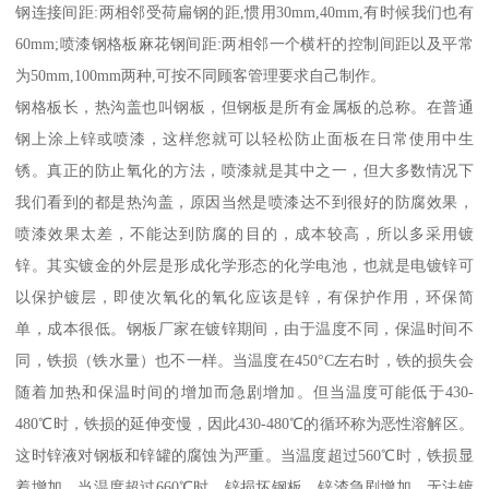
钢连接间距:两相邻受荷扁钢的距,惯用30mm,40mm,有时候我们也有
60mm;喷漆钢格板麻花钢间距:两相邻一个横杆的控制间距以及平常
为50mm,100mm两种,可按不同顾客管理要求自己制作。
钢格板长，热沟盖也叫钢板，但钢板是所有金属板的总称。在普通
钢上涂上锌或喷漆，这样您就可以轻松防止面板在日常使用中生
锈。真正的防止氧化的方法，喷漆就是其中之一，但大多数情况下
我们看到的都是热沟盖，原因当然是喷漆达不到很好的防腐效果，
喷漆效果太差，不能达到防腐的目的，成本较高，所以多采用镀
锌。其实镀金的外层是形成化学形态的化学电池，也就是电镀锌可
以保护镀层，即使次氧化的氧化应该是锌，有保护作用，环保简
单，成本很低。钢板厂家在镀锌期间，由于温度不同，保温时间不
同，铁损（铁水量）也不一样。当温度在450°C左右时，铁的损失会
随着加热和保温时间的增加而急剧增加。但当温度可能低于430-
480℃时，铁损的延伸变慢，因此430-480℃的循环称为恶性溶解区。
这时锌液对钢板和锌罐的腐蚀为严重。当温度超过560℃时，铁损显
着增加。当温度超过660℃时，锌损坏钢板，锌渣急剧增加，无法镀