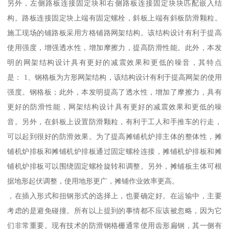
另外，左侧路板连接固定块和右侧路板连接固定块块匹配嵌入结
构。路板连接固定块上端有固定螺栓，斜板上端有斜板防滑颗粒。
施工现场的铺路板采用方格铺路网架结构。该结构设计有利于提高
使用强度，增强透水性，增加摩擦力，提高防滑性能。此外，本发
明的网架结构设计具有更好的减震效果和更低的噪音，其特点
是： 1、钢格板为方形网架结构，该结构设计有利于提高网架的使用
强度。钢格板；此外，本发明提高了透水性，增加了摩擦力，具有
更好的防滑性能，网架结构设计具有更好的减震效果和更低的噪
音。另外，在斜板上设置防滑颗粒，有利于工人和手推车的行走，
可以起到很好的防滑效果。为了提高摊铺机炉排主体的整体性，摊
铺机炉排板和摊铺机炉排板通过固定螺栓连接，摊铺机炉排板和摊
铺机炉排板可以围绕固定螺栓旋转和调整。另外，摊铺板主体可根
据地形起伏调整，使用地形更广，摊铺作业效率更高。
，在插入形式和扭钢形式的选择上，也要确定好。在运输中，主要
考虑的是避免碰撞。所有以上提到的事情都不应该被忽略，因为它
们非常重要。现有技术的防滑钢格栅通常使用齿形扁钢，其一侧有