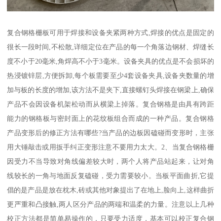
复合钢格栅板可用于焊接和设备夹紧两种方式,焊接的优点是固定的
很长一段时间,不松散,详细定位在产品的每一个角落边钢材、焊缝长
度不小于20毫米,角焊高不小于3毫米。设备夹具的优点是不会损坏的
热浸镀锌层,方便拆卸,每个板需要至少4套设备夹具,设备夹数量的增
加与板的长度的增加,该方法不是夹下,直接螺钉头焊接在钢梁上,确保
产品不会因设备机架松动而从横梁上掉落。复合钢格是由具有跨距
能力的钢格板与密封面上的花纹板组合而成的一种产品。复合钢格
产品变形后的修正方法有哪些?当产品的边板因磕碰而变形时，主张
用大锤敲击或用扳手纠正变形注意不要用力太大。2、当复合钢格栅
因受力不当导致对角线偏差较大时，两个人将产品站起来，让对角
线较长的一角与地面反复磕碰，受力需要较小。当板平面曲折,它提
倡的是产品是放在枕木,砖或其他对象提出了在地上,脸向上,这样曲折
更严重和凸接触,两人区分产品的两端和温柔的力量。注意以上几种
校正方法都是简单易操作的，只要受力适度，基本可以校正复合钢