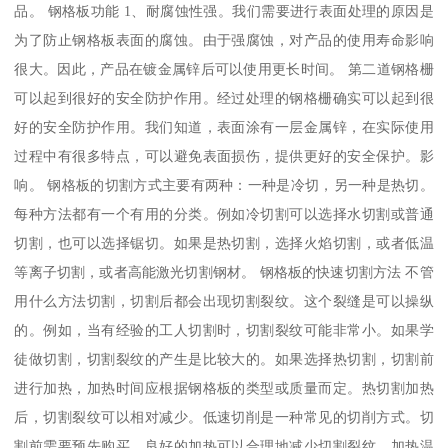
品。 钢格板功能 1、耐腐蚀性强。我们需要进行表面处理的原因是
为了防止钢格板表面的腐蚀。由于强腐蚀，对产品的使用寿命影响
很大。因此，产品在镀金属锌后可以使用更长时间。 第二道钢格栅
可以起到很好的安全防护作用。经过处理的钢格栅确实可以起到很
好的安全防护作用。我们知道，表面涂有一层金属锌，在实际使用
过程中有很多特点，可以避免表面损伤，提供更好的安全保护。影
响。 钢格板的切割方式主要有两种：一种是冷切，另一种是热切。
每种方法都有一个有用的分类。例如冷切割可以选择水切割或普通
切割，也可以选择锯切。如果是热切割，选择火焰切割，或者低温
等离子切割，或者高能激光切割钢材。 钢格板的快速切割方法 不管
用什么方法切割，切割后都会出现切割裂纹。这个裂缝是可以操纵
的。例如，当有经验的工人切割时，切割裂纹可能非常小。如果学
徒做切割，切割裂纹的产生是比较大的。如果选择热切割，切割前
进行加热，加热时间应根据钢格板的类型或质量而定。热切割加热
后，切割裂纹可以相对减少。低速切削是一种常见的切削方式。切
割前需要预先购买。良好的加热可以合理地减少切割裂纹。加热温