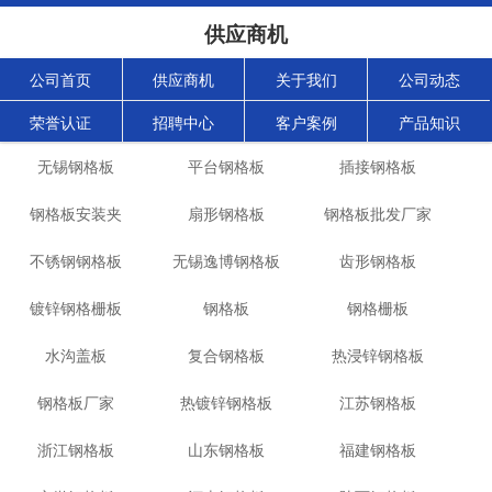
供应商机
公司首页
供应商机
关于我们
公司动态
荣誉认证
招聘中心
客户案例
产品知识
无锡钢格板
平台钢格板
插接钢格板
钢格板安装夹
扇形钢格板
钢格板批发厂家
不锈钢钢格板
无锡逸博钢格板
齿形钢格板
镀锌钢格栅板
钢格板
钢格栅板
水沟盖板
复合钢格板
热浸锌钢格板
钢格板厂家
热镀锌钢格板
江苏钢格板
浙江钢格板
山东钢格板
福建钢格板